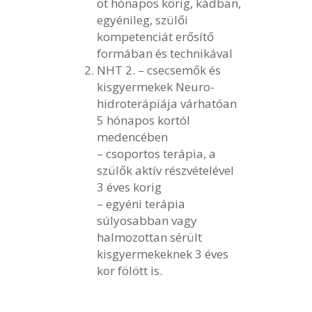
öt hónapos korig, kádban,
egyénileg, szülői
kompetenciát erősítő
formában és technikával
NHT 2. – csecsemők és
kisgyermekek Neuro-
hidroterápiája várhatóan
5 hónapos kortól
medencében
– csoportos terápia, a
szülők aktív részvételével
3 éves korig
– egyéni terápia
súlyosabban vagy
halmozottan sérült
kisgyermekeknek 3 éves
kor fölött is.