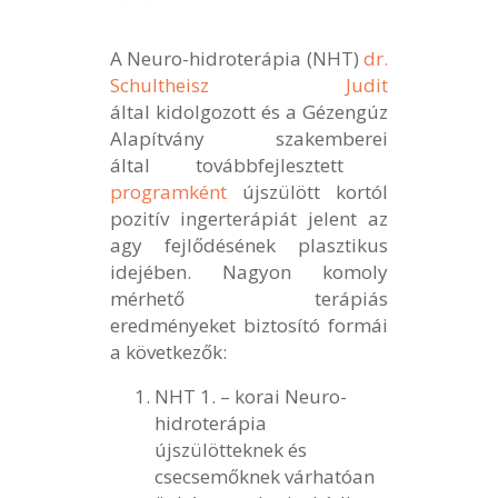
A Neuro-hidroterápia (NHT)
dr.
Schultheisz Judit
által kidolgozott és a Gézengúz
Alapítvány szakemberei
által továbbfejlesztett
programként
újszülött kortól
pozitív ingerterápiát jelent az
agy fejlődésének plasztikus
idejében. Nagyon komoly
mérhető terápiás
eredményeket biztosító formái
a következők:
NHT 1. – korai Neuro-
hidroterápia
újszülötteknek és
csecsemőknek várhatóan