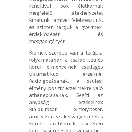
rendkívül sok életkornak
megfelelő játékhelyzetet
kínálunk, amivel felébresztjük,
és szinten tartjuk a gyermek
érdeklődését és
mozgásigényét.
Kiemelt szerepe van a terápia
folyamatában a család szülés
körüli élményeinek, esetleges
traumatikus érzelmei
feldolgozásának, a szülési
élmény pozitív érzelmekre való
áthangolásának. Segíti az
anyaság érzéseinek
kialakítását, elmélyítését,
amely koraszülés vagy születés
körüli problémák esetében
komoly sérüléseket szenvedhet.