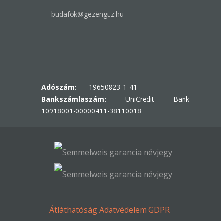
budafok@gezenguz.hu
Adószám:
19650823-1-41
Bankszámlaszám:
UniCredit Bank
10918001-00000411-38110018
Átláthatóság
Adatvédelem
GDPR