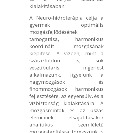
kialakításában.
A Neuro-hidroterápia célja a
gyermek optimális
mozgásfejlődésének
támogatása, harmonikus
koordinált mozgásának
kiépítése. A vízben, mint a
szárazföldön is, sok
vesztibuláris ingerlést
alkalmazunk, figyelünk a
nagymozgások és
finommozgások harmonikus
fejlesztésére, az egyensúly, és a
vízbiztonság kialakítására. A
mozgásminták és az úszás
elemeinek elsajátításakor
analitikus szemléletű
mozgástanításra törekszünk, s