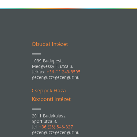
Óbudai Intézet
1039 Budapest,
Medgyessy F. utca 3.
tel/fax:
+36 (1) 243-8595
gezenguz@gezenguz.hu
Cseppek Háza
Központi Intézet
2011 Budakalász,
Sport utca 3.
tel:
+36 (26) 546-327
gezenguz@gezenguz.hu