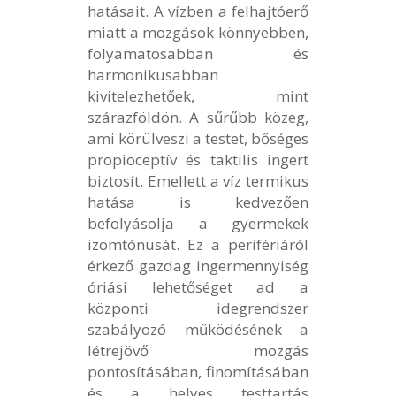
hatásait. A vízben a felhajtóerő
miatt a mozgások könnyebben,
folyamatosabban és
harmonikusabban
kivitelezhetőek, mint
szárazföldön. A sűrűbb közeg,
ami körülveszi a testet, bőséges
propioceptív és taktilis ingert
biztosít. Emellett a víz termikus
hatása is kedvezően
befolyásolja a gyermekek
izomtónusát. Ez a perifériáról
érkező gazdag ingermennyiség
óriási lehetőséget ad a
központi idegrendszer
szabályozó működésének a
létrejövő mozgás
pontosításában, finomításában
és a helyes testtartás