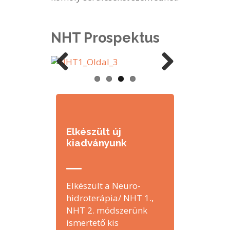
NHT Prospektus
Previous
Next
Elkészült új
kiadványunk
Elkészült a Neuro-
hidroterápia/ NHT 1.,
NHT 2. módszerünk
ismertető kis