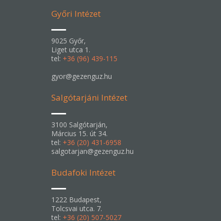
Győri Intézet
9025 Győr,
Liget utca 1.
tel:
+36 (96) 439-115
gyor@gezenguz.hu
Salgótarjáni Intézet
3100 Salgótarján,
Március 15. út 34.
tel:
+36 (20) 431-6958
salgotarjan@gezenguz.hu
Budafoki Intézet
1222 Budapest,
Tolcsvai utca. 7.
tel:
+36 (20) 507-5027