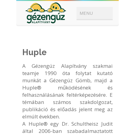
Huple
A Gézengúz Alapítvány szakmai
teamje 1990 óta folytat kutató
munkát a Gézengúz Gömb, majd a
Huple® működésének és
felhasználásának feltérképezésére. E
témában számos szakdolgozat,
publikáció és előadás jelent meg az
elmúlt években.
A Huple® egy Dr. Schultheisz Judit
által 2006-ban szabadalmaztatott