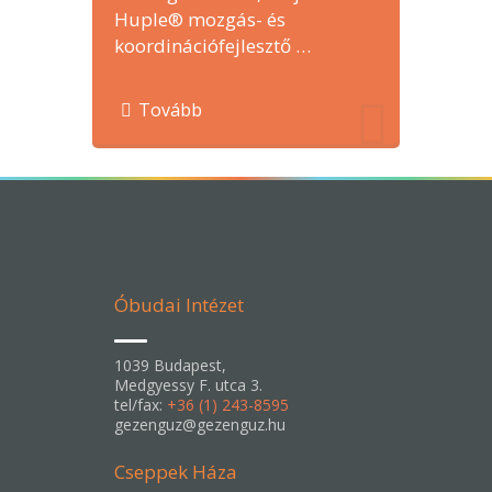
Huple® mozgás- és
koordinációfejlesztő …
Tovább
Óbudai Intézet
1039 Budapest,
Medgyessy F. utca 3.
tel/fax:
+36 (1) 243-8595
gezenguz@gezenguz.hu
Cseppek Háza