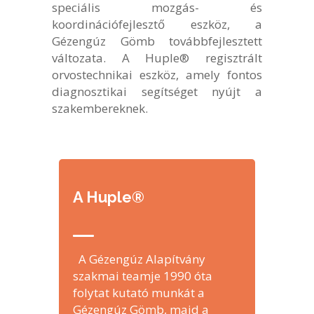
speciális mozgás- és
koordinációfejlesztő eszköz, a
Gézengúz Gömb továbbfejlesztett
változata. A Huple® regisztrált
orvostechnikai eszköz, amely fontos
diagnosztikai segítséget nyújt a
szakembereknek.
A Huple®
A Gézengúz Alapítvány
szakmai teamje 1990 óta
folytat kutató munkát a
Gézengúz Gömb, majd a