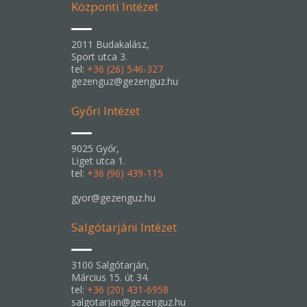
Központi Intézet
2011 Budakalász,
Sport utca 3.
tel:
+36 (26) 546-327
gezenguz@gezenguz.hu
Győri Intézet
9025 Győr,
Liget utca 1.
tel:
+36 (96) 439-115
gyor@gezenguz.hu
Salgótarjáni Intézet
3100 Salgótarján,
Március 15. út 34.
tel:
+36 (20) 431-6958
salgotarjan@gezenguz.hu