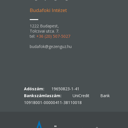
Budafoki Intézet
1222 Budapest,
Tolcsvai utca. 7.
tel:
+36 (20) 507-5027
budafok@gezenguz.hu
Adószám:
19650823-1-41
Bankszámlaszám:
UniCredit Bank
10918001-00000411-38110018