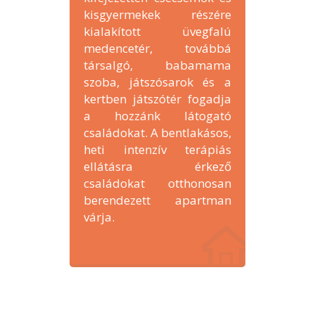
kisgyermekek részére
kialakított üvegfalú
medencetér, továbbá
társalgó, babamama
szoba, játszósarok és a
kertben játszótér fogadja
a hozzánk látogató
családokat. A bentlakásos,
heti intenzív terápiás
ellátásra érkező
családokat otthonosan
berendezett apartman
várja.