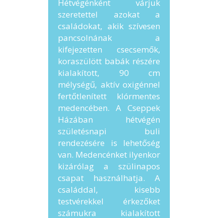
Hétvégénként várjuk
szeretettel azokat a
családokat, akik szívesen
pancsolnának a
kifejezetten csecsemők,
koraszülött babák részére
kialakított, 90 cm
mélységű, aktív oxigénnel
fertőtlenített klórmentes
medencében. A Cseppek
Házában hétvégén
születésnapi buli
rendezésére is lehetőség
van. Medencénket ilyenkor
kizárólag a szülinapos
csapat használhatja. A
családdal, kisebb
testvérekkel érkezőket
számukra kialakított