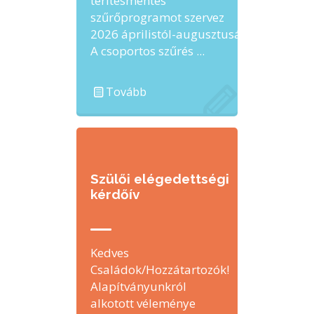
térítésmentes
szűrőprogramot szervez
2026 áprilistól-augusztusáig.
A csoportos szűrés ...
Tovább
Szülői elégedettségi
kérdőív
Kedves
Családok/Hozzátartozók!
Alapítványunkról
alkotott véleménye