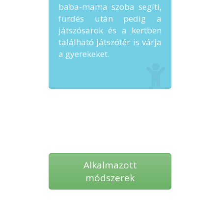
baba-mama szoba segíti,
fürdés után pedig a
játszósarok és a kertben
található játszótér is várja
a gyerekeket.
Alkalmazott
módszerek