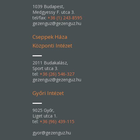
1039 Budapest,
Medgyessy F. utca 3.
tel/fax:
+36 (1) 243-8595
gezenguz@gezenguz.hu
Cseppek Háza
Központi Intézet
2011 Budakalász,
Sport utca 3.
tel:
+36 (26) 546-327
gezenguz@gezenguz.hu
Győri Intézet
9025 Győr,
Liget utca 1.
tel:
+36 (96) 439-115
gyor@gezenguz.hu