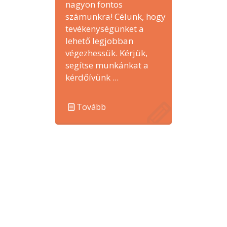
nagyon fontos
számunkra! Célunk, hogy
tevékenységünket a
lehető legjobban
végezhessük. Kérjük,
segítse munkánkat a
kérdőívünk ...
Tovább