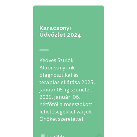
Karácsonyi
Üdvözlet 2024
Kedves Szülők!
Alapítványunk
diagnosztikai és
terápiás ellátása 2025.
január 05-ig szünetel.
2025. január 06.
hétfőtől a megszokott
lehetőségekkel várjuk
Önöket szeretettel.
Tovább