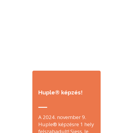
Huple® képzés!
A 2024. november 9.
Huple® képzésre 1 hely
felszabadult! Siess, le