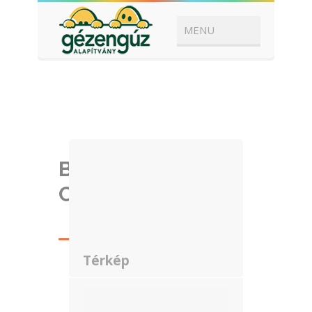
Budakalász,
Cseppek Háza
Térkép