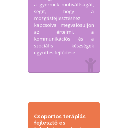
a gyermek motiváltságát,
segít, hogy a
mozgásfejlesztéshez
kapcsolva megvalósuljon
az értelmi, a
kommunikációs és a
szociális készségek
együttes fejlődése.
Csoportos terápiás
fejlesztő és