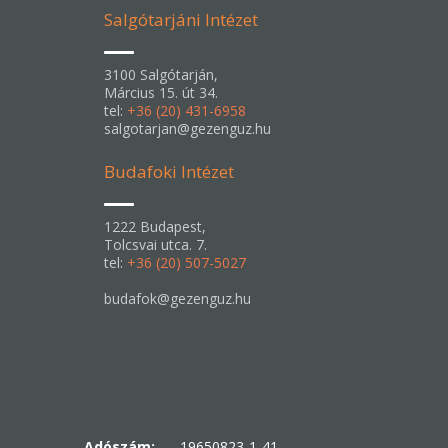
Salgótarjáni Intézet
3100 Salgótarján,
Március 15. út 34.
tel:
+36 (20) 431-6958
salgotarjan@gezenguz.hu
Budafoki Intézet
1222 Budapest,
Tolcsvai utca. 7.
tel:
+36 (20) 507-5027
budafok@gezenguz.hu
Adószám:
19650823-1-41