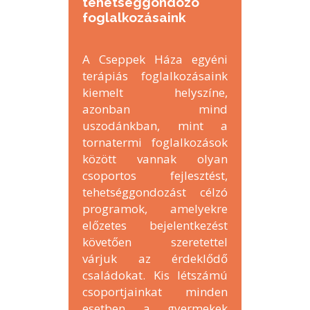
tehetséggondozó
foglalkozásaink
A Cseppek Háza egyéni
terápiás foglalkozásaink
kiemelt helyszíne,
azonban mind
uszodánkban, mint a
tornatermi foglalkozások
között vannak olyan
csoportos fejlesztést,
tehetséggondozást célzó
programok, amelyekre
előzetes bejelentkezést
követően szeretettel
várjuk az érdeklődő
családokat. Kis létszámú
csoportjainkat minden
esetben a gyermekek