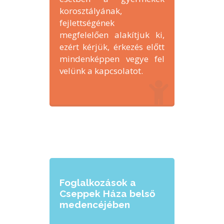
korosztályának,
fejlettségének
megfelelően alakítjuk ki,
ezért kérjük, érkezés előtt
mindenképpen vegye fel
velünk a kapcsolatot.
Foglalkozások a
Cseppek Háza belső
medencéjében