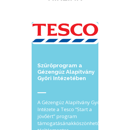
Szűrőprogram a
Gézengúz Alapítvány
Győri Intézetében
A Gézengúz Alapítvány Győri
Intézete a Tesco “Start a
jövőért” program
támogatásánakköszönhetően