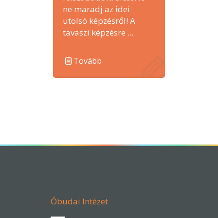
ne maradj az idei
utolsó képzésről! A
tavaszi képzésre ...
Tovább
Óbudai Intézet