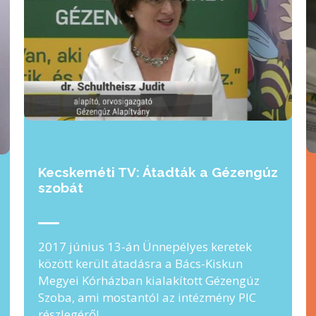
Kecskeméti TV: Átadták a Gézengúz
szobát
2017 június 13-án Ünnepélyes keretek
között került átadásra a Bács-Kiskun
Megyei Kórházban kialakított Gézengúz
Szoba, ami mostantól az intézmény PIC
részlegéről …