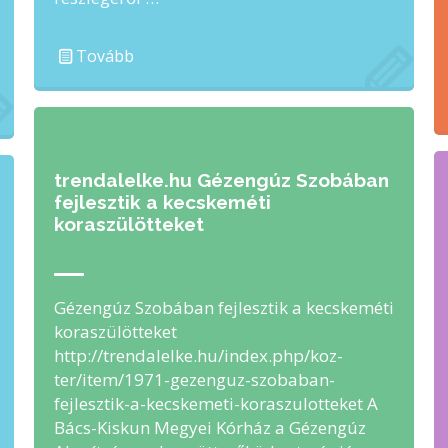
Tovább
trendalelke.hu Gézengúz Szobában
fejlesztik a kecskeméti
koraszülötteket
Gézengúz Szobában fejlesztik a kecskeméti
koraszülötteket
http://trendalelke.hu/index.php/koz-
ter/item/1971-gezenguz-szobaban-
fejlesztik-a-kecskemeti-koraszulotteket A
Bács-Kiskun Megyei Kórház a Gézengúz