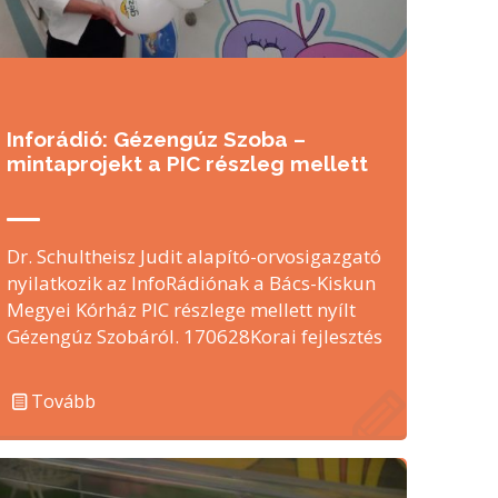
Inforádió: Gézengúz Szoba –
mintaprojekt a PIC részleg mellett
Dr. Schultheisz Judit alapító-orvosigazgató
nyilatkozik az InfoRádiónak a Bács-Kiskun
Megyei Kórház PIC részlege mellett nyílt
Gézengúz Szobáról. 170628Korai fejlesztés
Tovább