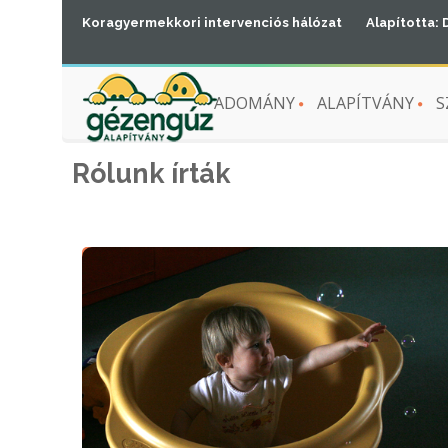
Koragyermekkori intervenciós hálózat
Alapította: 
ADOMÁNY
ALAPÍTVÁNY
S
Rólunk írták