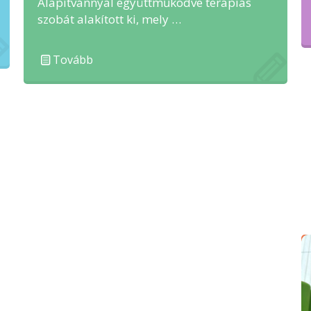
Alapítvánnyal együttműködve terápiás
szobát alakított ki, mely …
Tovább