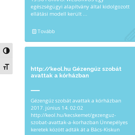
egészségügyi alapítvány által kidolgozott
ellátási modell került …
Tovább
Nagy kontraszt váltása
Betűméret váltása
http://keol.hu Gézengúz szobát
avattak a kórházban
Gézengúz szobát avattak a kórházban
2017. június 14. 02:02
http://keol.hu/kecskemet/gezenguz-
szobat-avattak-a-korhazban Ünnepélyes
keretek között adták át a Bács-Kiskun