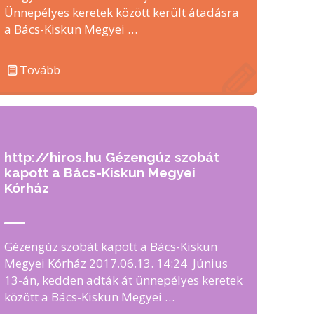
Ünnepélyes keretek között került átadásra
a Bács-Kiskun Megyei …
Tovább
http://hiros.hu Gézengúz szobát
kapott a Bács-Kiskun Megyei
Kórház
Gézengúz szobát kapott a Bács-Kiskun
Megyei Kórház 2017.06.13. 14:24 Június
13-án, kedden adták át ünnepélyes keretek
között a Bács-Kiskun Megyei …