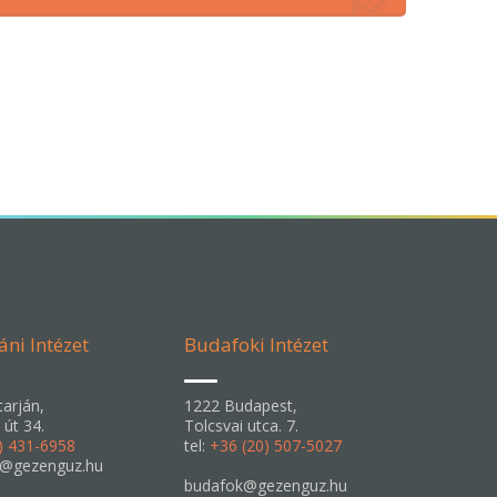
áni Intézet
Budafoki Intézet
arján,
1222 Budapest,
 út 34.
Tolcsvai utca. 7.
) 431-6958
tel:
+36 (20) 507-5027
n@gezenguz.hu
budafok@gezenguz.hu