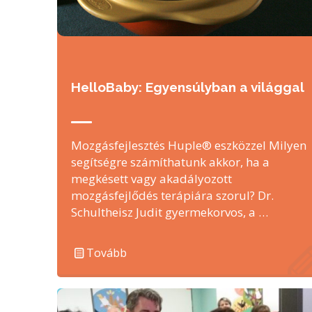
HelloBaby: Egyensúlyban a világgal
Mozgásfejlesztés Huple® eszközzel Milyen
segítségre számíthatunk akkor, ha a
megkésett vagy akadályozott
mozgásfejlődés terápiára szorul? Dr.
Schultheisz Judit gyermekorvos, a …
Tovább