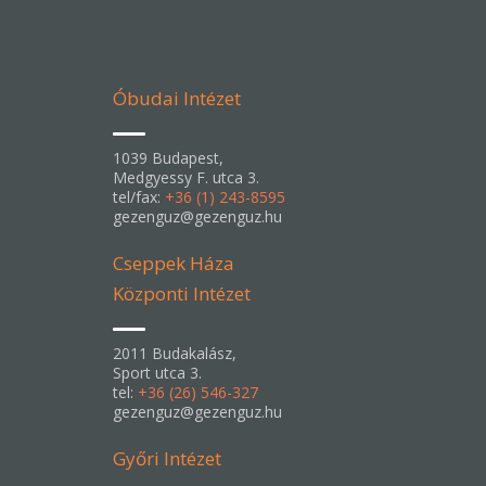
Óbudai Intézet
1039 Budapest,
Medgyessy F. utca 3.
tel/fax:
+36 (1) 243-8595
gezenguz@gezenguz.hu
Cseppek Háza
Központi Intézet
2011 Budakalász,
Sport utca 3.
tel:
+36 (26) 546-327
gezenguz@gezenguz.hu
Győri Intézet