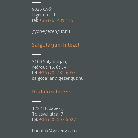
9025 Győr,
Liget utca 1.
tel:
+36 (96) 439-115
gyor@gezenguz.hu
Salgótarjáni Intézet
3100 Salgótarján,
Március 15. út 34.
tel:
+36 (20) 431-6958
salgotarjan@gezenguz.hu
Budafoki Intézet
1222 Budapest,
Tolcsvai utca. 7.
tel:
+36 (20) 507-5027
budafok@gezenguz.hu