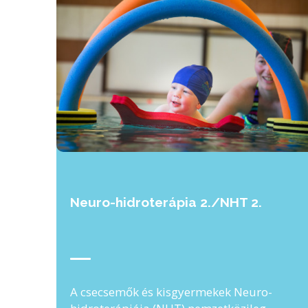
Neuro-hidroterápia 2./NHT 2.
A csecsemők és kisgyermekek Neuro-