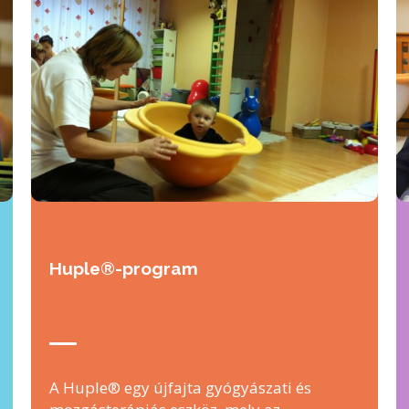
Huple®-program
A Huple® egy újfajta gyógyászati és