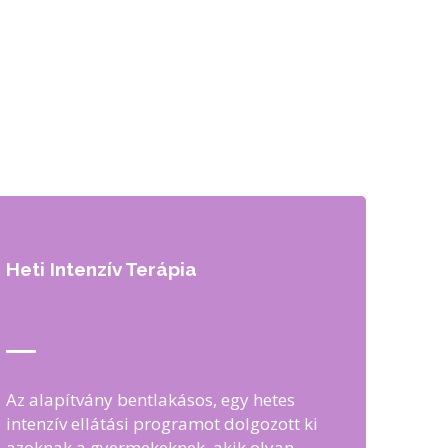
Heti Intenzív Terápia
Az alapítvány bentlakásos, egy hetes
intenzív ellátási programot dolgozott ki
azoknak a gyermekeknek, akik olyan