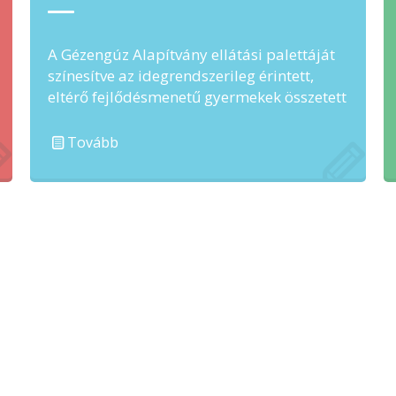
A Gézengúz Alapítvány ellátási palettáját
színesítve az idegrendszerileg érintett,
eltérő fejlődésmenetű gyermekek összetett
kezelése részeként új terápiás egységként
vezettük be …
Tovább