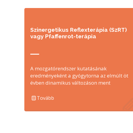
Szinergetikus Reflexterápia (SzRT)
vagy Pfaffenrot-terápia
A mozgatórendszer kutatásának
eredményeként a gyógytorna az elmúlt öt
évben dinamikus változáson ment
keresztül. Számtalan új eljárást vezettek
be. A …
Tovább