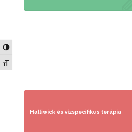
mentális feladatok …
Nagy kontraszt váltása
Betűméret váltása
Halliwick és vízspecifikus terápia