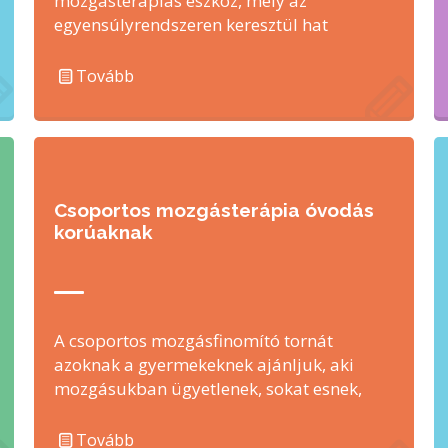
mozgásterápiás eszköz, mely az
egyensúlyrendszeren keresztül hat
a központi idegrendszer működésére.
Alkalmas a központi idegrendszeri …
Tovább
Csoportos mozgásterápia óvodás
korúaknak
A csoportos mozgásfinomító tornát
azoknak a gyermekeknek ajánljuk, aki
mozgásukban ügyetlenek, sokat esnek,
mozgásukban bizonytalanok. Délutáni
foglalkozásaink elsődleges célja a …
Tovább