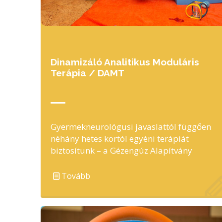
Dinamizáló Analitikus Moduláris
Terápia / DAMT
Gyermekneurológusi javaslattól függően
néhány hetes kortól egyéni terápiát
biztosítunk – a Gézengúz Alapítvány
specifikus Dinamizáló Analitikus
Moduláris Terápiája alapján- jellemzően
Tovább
…