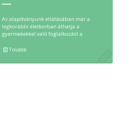
Az alapítványunk ellátásában már a
legkorábbi életkorban áthatja a
gyermekekkel való foglalkozást a
pedagógiai/gyógypedagógiai figyelem.
Ilyenkor még a mozgáson, észlelésen, …
Tovább