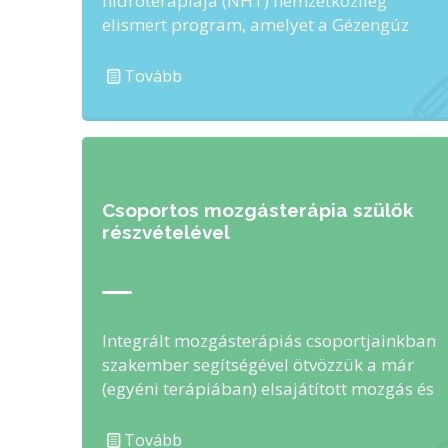
hidroterápiája (NHT) nemzetközileg
elismert program, amelyet a Gézengúz
Alapítvány orvosigazgatója, dr. Schultheisz
Judit dolgozott ki. Míg …
Tovább
Csoportos mozgásterápia szülők
részvételével
Integrált mozgásterápiás csoportjainkban
szakember segítségével ötvözzük a már
(egyéni terápiában) elsajátított mozgás és
mozdulatsorok megerősítési
folyamatát, biztosítjuk új motoros és
Tovább