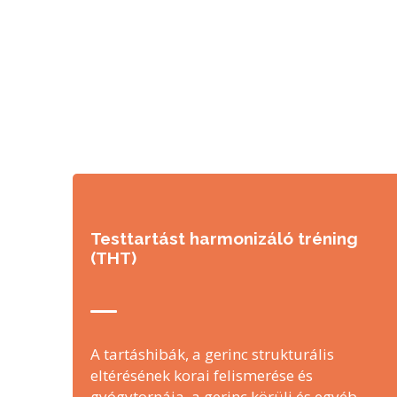
Testtartást harmonizáló tréning
(THT)
A tartáshibák, a gerinc strukturális
eltérésének korai felismerése és
gyógytornája, a gerinc körüli és egyéb