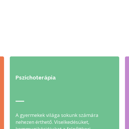
Pszichoterápia
A gyermekek világa sokunk számára
nehezen érthető. Viselkedésüket,
kommunikációjukat a felnőttkori