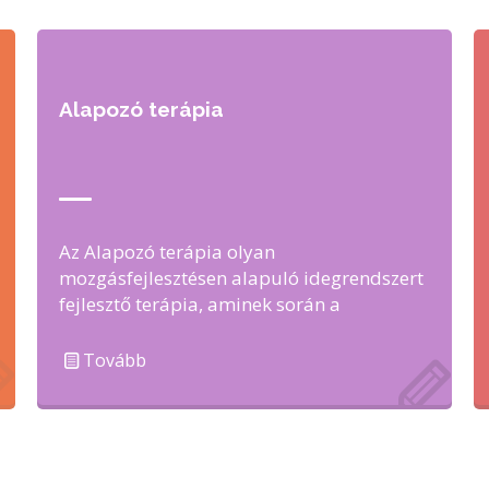
Alapozó terápia
Az Alapozó terápia olyan
mozgásfejlesztésen alapuló idegrendszert
fejlesztő terápia, aminek során a
gyermeknél újraindítjuk az emberi
mozgásfejlődés állomásait. Lehetővé
Tovább
tesszük számukra, …