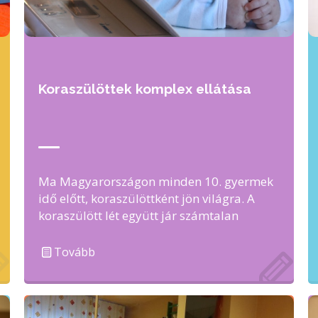
Koraszülöttek komplex ellátása
Ma Magyarországon minden 10. gyermek
idő előtt, koraszülöttként jön világra. A
koraszülött lét együtt jár számtalan
nehézséggel, amit a fejlődő …
Tovább