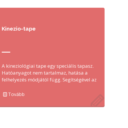
Kinezio-tape
A kineziológiai tape egy speciális tapasz.
Hatóanyagot nem tartalmaz, hatása a
felhelyezés módjától függ. Segítségével az
izmok működése javítható, ízületeket …
Tovább