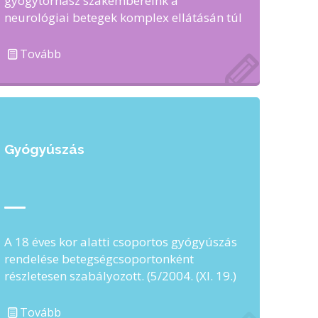
gyógytornász szakembereink a
neurológiai betegek komplex ellátásán túl
a kisgyermekek mozgásrendszerét érintő
egyéb, főleg ortopédiai jellegű problémák
Tovább
…
Gyógyúszás
A 18 éves kor alatti csoportos gyógyúszás
rendelése betegségcsoportonként
részletesen szabályozott. (5/2004. (XI. 19.)
EüM) Betegségcsoportnak megfelelő
szakorvos, illetve szakorvosi javaslat ...
Tovább