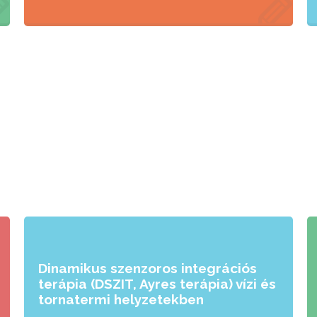
Dinamikus szenzoros integrációs
terápia (DSZIT, Ayres terápia) vízi és
tornatermi helyzetekben