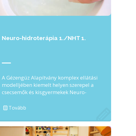
Neuro-hidroterápia 1./NHT 1.
A Gézengúz Alapítvány komplex ellátási
modelljében kiemelt helyen szerepel a
csecsemők és kisgyermekek Neuro-
hidroterápiája (NHT), amely
nemzetközileg is elismert program. …
Tovább