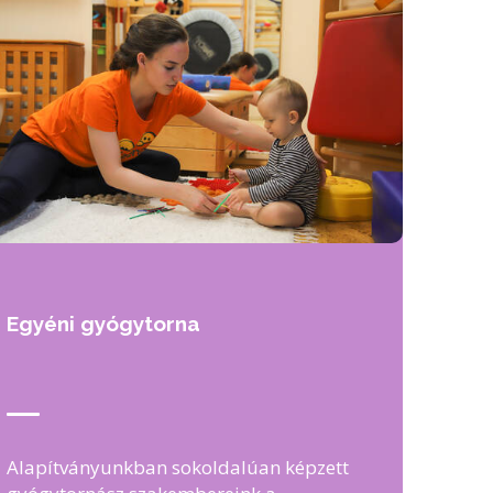
Egyéni gyógytorna
Alapítványunkban sokoldalúan képzett