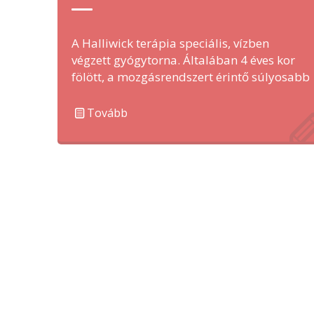
A Halliwick terápia speciális, vízben
végzett gyógytorna. Általában 4 éves kor
fölött, a mozgásrendszert érintő súlyosabb
eltérés esetén javasoljuk egyéni …
Tovább