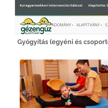
Koragyermekkori intervenciós hálózat
Alapította: 
ADOMÁNY
ALAPÍTVÁNY
S
Gyógyítás (egyéni és csoport