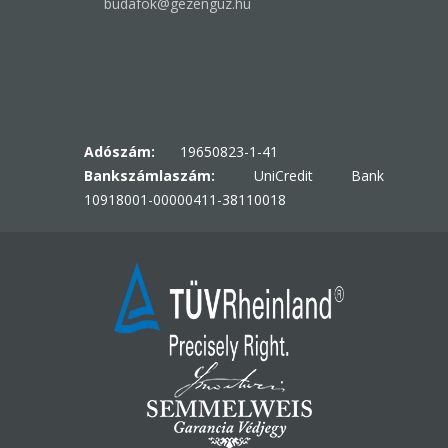
budafok@gezenguz.hu
Adószám:
19650823-1-41
Bankszámlaszám:
UniCredit Bank
10918001-00000411-38110018