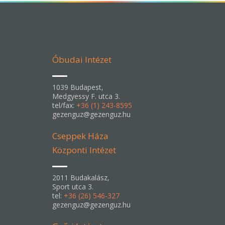
Óbudai Intézet
1039 Budapest,
Medgyessy F. utca 3.
tel/fax:
+36 (1) 243-8595
gezenguz@gezenguz.hu
Cseppek Háza
Központi Intézet
2011 Budakalász,
Sport utca 3.
tel:
+36 (26) 546-327
gezenguz@gezenguz.hu