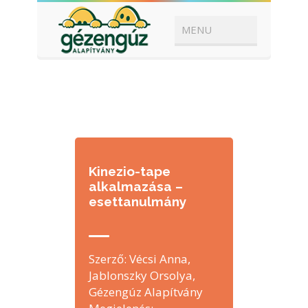
Kinezio-tape
alkalmazása –
esettanulmány
Szerző: Vécsi Anna,
Jablonszky Orsolya,
Gézengúz Alapítvány