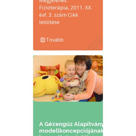
Megjelenés:
Fizioterápia, 2011. XX.
évf. 3. szám Cikk
letöltése
Tovább
A Gézengúz Alapítvány
modellkoncepciójának