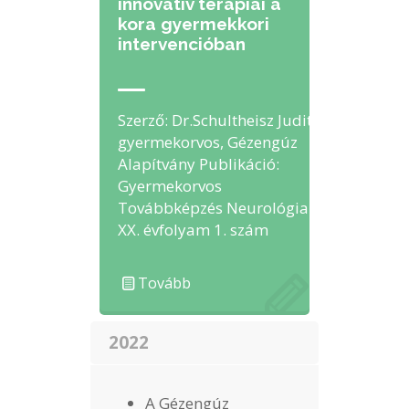
innovatív terápiái a
kora gyermekkori
intervencióban
Szerző: Dr.Schultheisz Judit
gyermekorvos, Gézengúz
Alapítvány Publikáció:
Gyermekorvos
Továbbképzés Neurológia
XX. évfolyam 1. szám
Tovább
2022
A Gézengúz