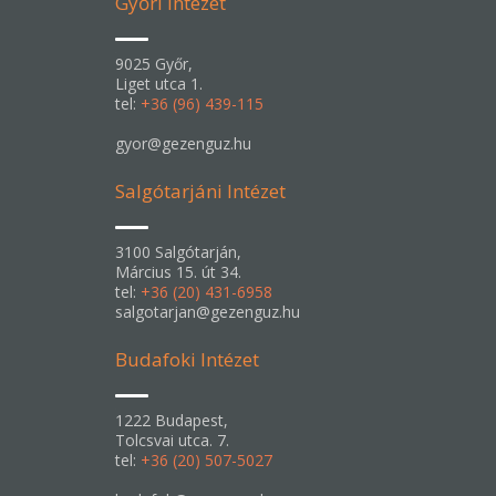
Győri Intézet
9025 Győr,
Liget utca 1.
tel:
+36 (96) 439-115
gyor@gezenguz.hu
Salgótarjáni Intézet
3100 Salgótarján,
Március 15. út 34.
tel:
+36 (20) 431-6958
salgotarjan@gezenguz.hu
Budafoki Intézet
1222 Budapest,
Tolcsvai utca. 7.
tel:
+36 (20) 507-5027