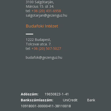
3100 Salgótarján,
Március 15. út 34.
tel:
+36 (20) 431-6958
salgotarjan@gezenguz.hu
Budafoki Intézet
1222 Budapest,
Tolcsvai utca. 7.
tel:
+36 (20) 507-5027
budafok@gezenguz.hu
Adószám:
19650823-1-41
Bankszámlaszám:
UniCredit Bank
10918001-00000411-38110018