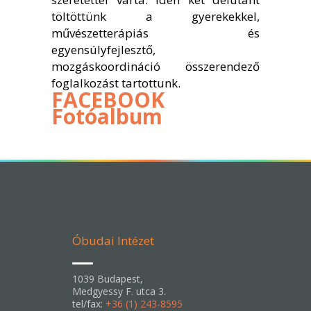
töltöttünk a gyerekekkel,
művészetterápiás és
egyensúlyfejlesztő,
mozgáskoordináció összerendező
foglalkozást tartottunk.
FACEBOOK
Fotóalbum
Óbudai Intézet
1039 Budapest,
Medgyessy F. utca 3.
tel/fax:
+36 (1) 243-8595