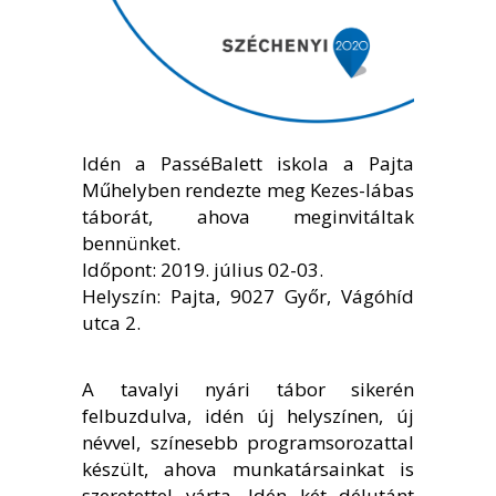
Idén a PasséBalett iskola a Pajta
Műhelyben rendezte meg Kezes-lábas
táborát, ahova meginvitáltak
bennünket.
Időpont: 2019. július 02-03.
Helyszín: Pajta, 9027 Győr, Vágóhíd
utca 2.
A tavalyi nyári tábor sikerén
felbuzdulva, idén új helyszínen, új
névvel, színesebb programsorozattal
készült, ahova munkatársainkat is
szeretettel várta. Idén két délutánt