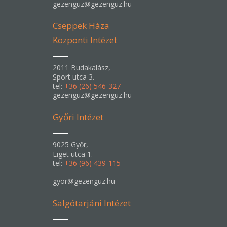
gezenguz@gezenguz.hu
Cseppek Háza
Központi Intézet
2011 Budakalász,
Sport utca 3.
tel:
+36 (26) 546-327
gezenguz@gezenguz.hu
Győri Intézet
9025 Győr,
Liget utca 1.
tel:
+36 (96) 439-115
gyor@gezenguz.hu
Salgótarjáni Intézet