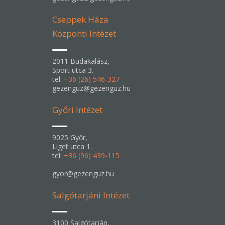
Cseppek Háza
Központi Intézet
2011 Budakalász,
Sport utca 3.
tel:
+36 (26) 546-327
gezenguz@gezenguz.hu
Győri Intézet
9025 Győr,
Liget utca 1.
tel:
+36 (96) 439-115
gyor@gezenguz.hu
Salgótarjáni Intézet
3100 Salgótarján,