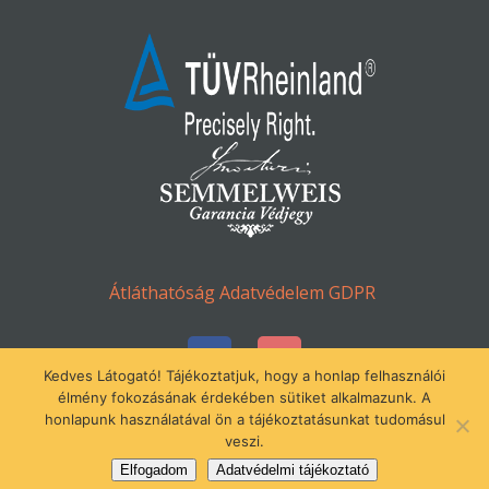
Átláthatóság
Adatvédelem
GDPR
Kedves Látogató! Tájékoztatjuk, hogy a honlap felhasználói
élmény fokozásának érdekében sütiket alkalmazunk. A
© Minden jog fenntartva 2016-2023.
honlapunk használatával ön a tájékoztatásunkat tudomásul
veszi.
Gézengúz Alapítvány
Elfogadom
Adatvédelmi tájékoztató