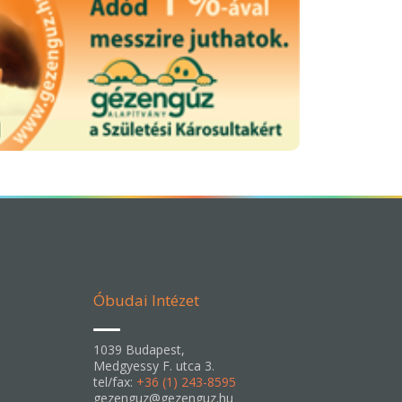
Óbudai Intézet
1039 Budapest,
Medgyessy F. utca 3.
tel/fax:
+36 (1) 243-8595
gezenguz@gezenguz.hu