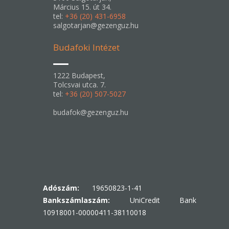
Március 15. út 34.
tel:
+36 (20) 431-6958
salgotarjan@gezenguz.hu
Budafoki Intézet
1222 Budapest,
Tolcsvai utca. 7.
tel:
+36 (20) 507-5027
budafok@gezenguz.hu
Adószám:
19650823-1-41
Bankszámlaszám:
UniCredit Bank
10918001-00000411-38110018