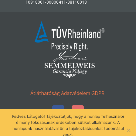
10918001-00000411-38110018
Átláthatóság
Adatvédelem
GDPR
Kedves Látogató! Tájékoztatjuk, hogy a honlap felhasználói
élmény fokozásának érdekében sütiket alkalmazunk. A
honlapunk használatával ön a tájékoztatásunkat tudomásul
© Minden jog fenntartva 2016-2023.
veszi.