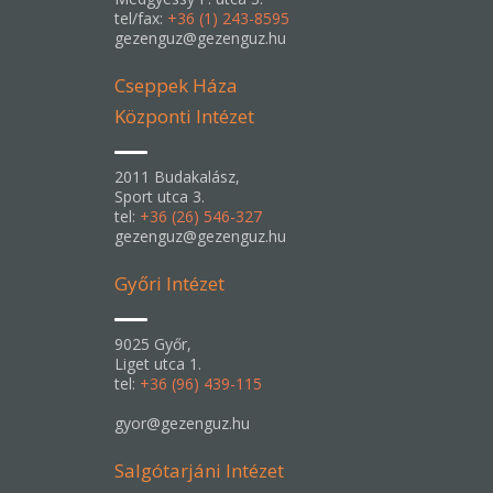
tel/fax:
+36 (1) 243-8595
gezenguz@gezenguz.hu
Cseppek Háza
Központi Intézet
2011 Budakalász,
Sport utca 3.
tel:
+36 (26) 546-327
gezenguz@gezenguz.hu
Győri Intézet
9025 Győr,
Liget utca 1.
tel:
+36 (96) 439-115
gyor@gezenguz.hu
Salgótarjáni Intézet