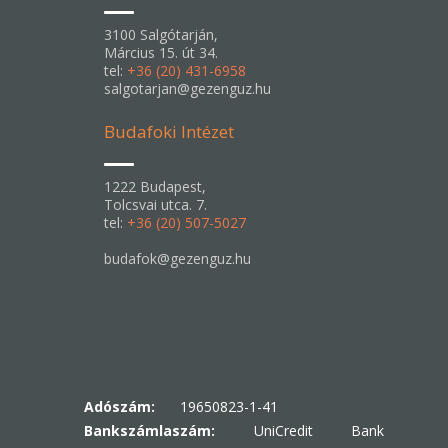
3100 Salgótarján,
Március 15. út 34.
tel:
+36 (20) 431-6958
salgotarjan@gezenguz.hu
Budafoki Intézet
1222 Budapest,
Tolcsvai utca. 7.
tel:
+36 (20) 507-5027
budafok@gezenguz.hu
Adószám:
19650823-1-41
Bankszámlaszám:
UniCredit Bank