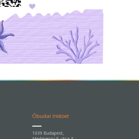
Óbudai Intézet
1039 Budapest,
Medgyessy F. utca 3.