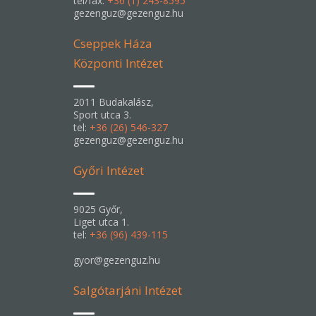
tel/fax:
+36 (1) 243-8595
gezenguz@gezenguz.hu
Cseppek Háza
Központi Intézet
2011 Budakalász,
Sport utca 3.
tel:
+36 (26) 546-327
gezenguz@gezenguz.hu
Győri Intézet
9025 Győr,
Liget utca 1.
tel:
+36 (96) 439-115
gyor@gezenguz.hu
Salgótarjáni Intézet