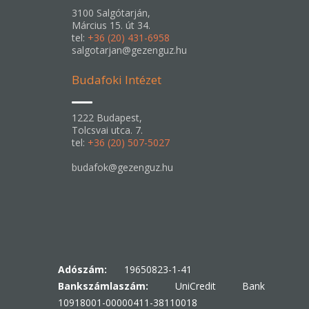
3100 Salgótarján,
Március 15. út 34.
tel:
+36 (20) 431-6958
salgotarjan@gezenguz.hu
Budafoki Intézet
1222 Budapest,
Tolcsvai utca. 7.
tel:
+36 (20) 507-5027
budafok@gezenguz.hu
Adószám:
19650823-1-41
Bankszámlaszám:
UniCredit Bank
10918001-00000411-38110018