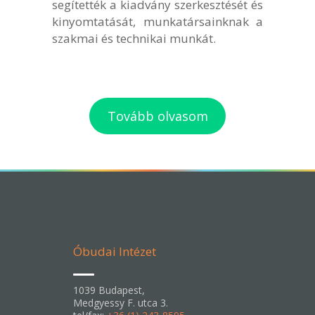
segítették a kiadvány szerkesztését és
kinyomtatását, munkatársainknak a
szakmai és technikai munkát.
Tovább olvasom
Óbudai Intézet
1039 Budapest,
Medgyessy F. utca 3.