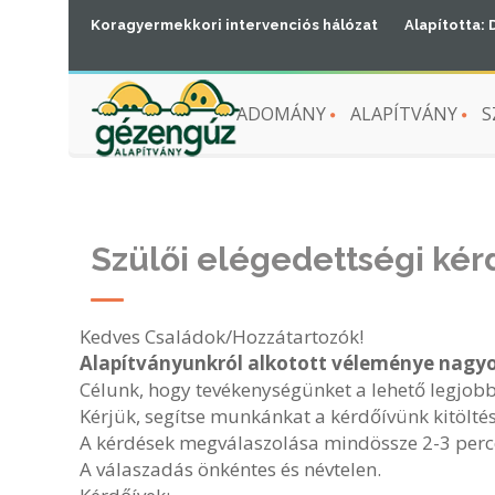
Koragyermekkori intervenciós hálózat
Alapította: 
ADOMÁNY
ALAPÍTVÁNY
S
Szülői elégedettségi kér
Kedves Családok/Hozzátartozók!
Alapítványunkról alkotott véleménye nagy
Célunk, hogy tevékenységünket a lehető legjob
Kérjük, segítse munkánkat a kérdőívünk kitöltés
A kérdések megválaszolása mindössze 2-3 perce
A válaszadás önkéntes és névtelen.