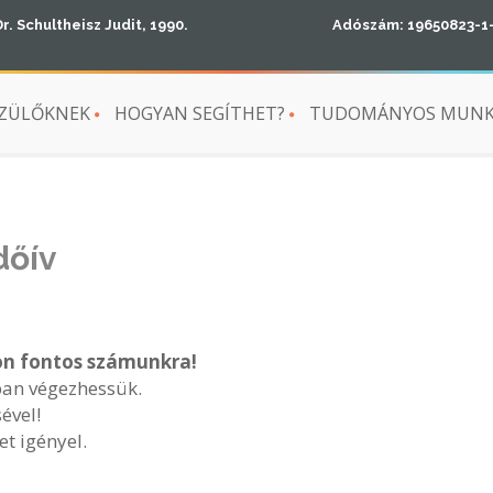
Dr. Schultheisz Judit, 1990.
Adószám: 19650823-1
ZÜLŐKNEK
HOGYAN SEGÍTHET?
TUDOMÁNYOS MUN
dőív
on fontos számunkra!
ban végezhessük.
ével!
t igényel.