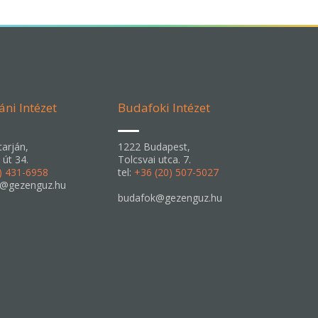
áni Intézet
Budafoki Intézet
arján,
1222 Budapest,
 út 34.
Tolcsvai utca. 7.
) 431-6958
tel:
+36 (20) 507-5027
n@gezenguz.hu
budafok@gezenguz.hu