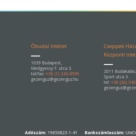
Óbudai Intézet
Cseppek Ház
Központi Inté
1039 Budapest,
Medgyessy F. utca 3.
2011 Budakalás
tel/fax:
+36 (1) 243-8595
Sport utca 3.
gezenguz@gezenguz.hu
tel:
+36 (26) 54
gezenguz@geze
Adószám:
19650823-1-41
Bankszámlaszám:
UniCr