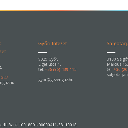
a
Győri Intézet
Salgótarj
zet
9025 Győr,
3100 Salgót
Liget utca 1.
Március 15.
z,
tel:
+36 (96) 439-115
tel:
+36 (20
salgotarja
6-327
gyor@gezenguz.hu
nguz.hu
edit Bank 10918001-00000411-38110018