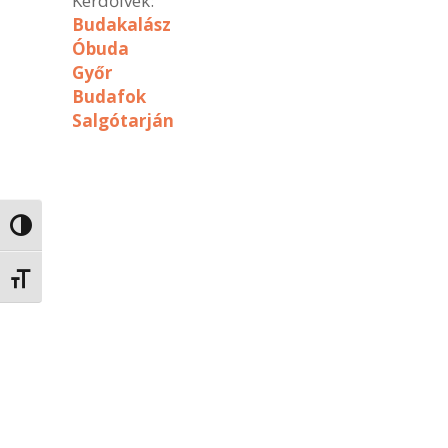
Kérdőívek:
Budakalász
Óbuda
Győr
Budafok
Salgótarján
Nagy kontraszt váltása
Betűméret váltása