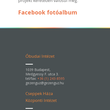
projekt keretében valósul meg.
Facebook fotóalbum
Óbudai Intézet
1039 Budapest,
Medgyessy F. utca 3.
tel/fax:
+36 (1) 243-8595
gezenguz@gezenguz.hu
Cseppek Háza
Központi Intézet