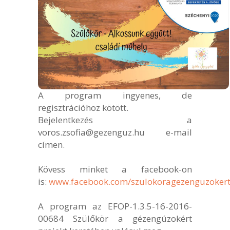
A program ingyenes, de
regisztrációhoz kötött.
Bejelentkezés a
voros.zsofia@gezenguz.hu e-mail
címen.
Kövess minket a facebook-on
is:
www.facebook.com/szulokoragezenguzoker
A program az EFOP-1.3.5-16-2016-
00684 Szülőkör a gézengúzokért