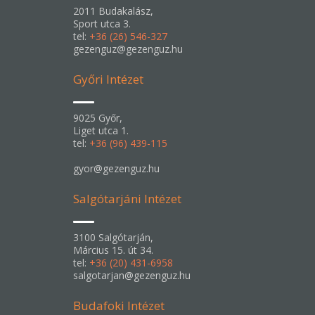
2011 Budakalász,
Sport utca 3.
tel:
+36 (26) 546-327
gezenguz@gezenguz.hu
Győri Intézet
9025 Győr,
Liget utca 1.
tel:
+36 (96) 439-115
gyor@gezenguz.hu
Salgótarjáni Intézet
3100 Salgótarján,
Március 15. út 34.
tel:
+36 (20) 431-6958
salgotarjan@gezenguz.hu
Budafoki Intézet