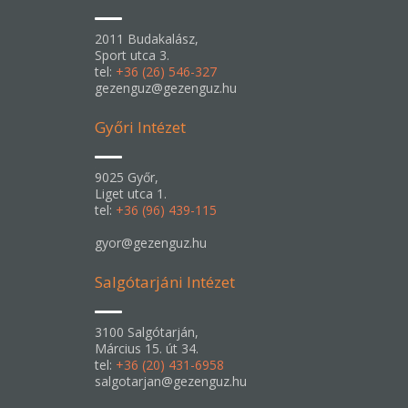
2011 Budakalász,
Sport utca 3.
tel:
+36 (26) 546-327
gezenguz@gezenguz.hu
Győri Intézet
9025 Győr,
Liget utca 1.
tel:
+36 (96) 439-115
gyor@gezenguz.hu
Salgótarjáni Intézet
3100 Salgótarján,
Március 15. út 34.
tel:
+36 (20) 431-6958
salgotarjan@gezenguz.hu