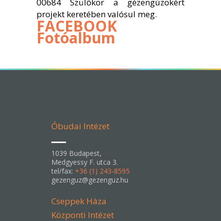
00684 Szülőkör a gézengúzokért
projekt keretében valósul meg.
FACEBOOK
Fotóalbum
Óbudai Intézet
1039 Budapest,
Medgyessy F. utca 3.
tel/fax:
+36 (1) 243-8595
gezenguz@gezenguz.hu
Cseppek Háza
Központi Intézet