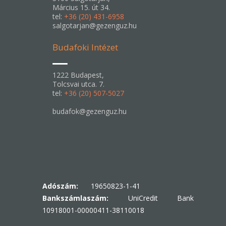
Március 15. út 34.
tel:
+36 (20) 431-6958
salgotarjan@gezenguz.hu
Budafoki Intézet
1222 Budapest,
Tolcsvai utca. 7.
tel:
+36 (20) 507-5027
budafok@gezenguz.hu
Adószám:
19650823-1-41
Bankszámlaszám:
UniCredit Bank
10918001-00000411-38110018