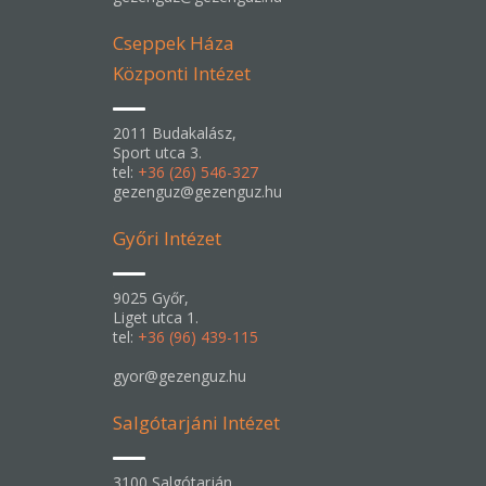
Cseppek Háza
Központi Intézet
2011 Budakalász,
Sport utca 3.
tel:
+36 (26) 546-327
gezenguz@gezenguz.hu
Győri Intézet
9025 Győr,
Liget utca 1.
tel:
+36 (96) 439-115
gyor@gezenguz.hu
Salgótarjáni Intézet
3100 Salgótarján,