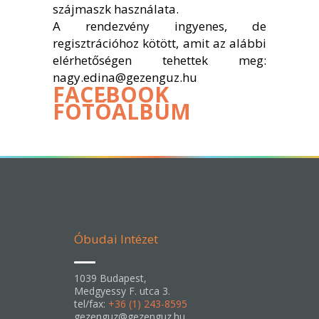
szájmaszk használata.
A rendezvény ingyenes, de
regisztrációhoz kötött, amit az alábbi
elérhetőségen tehettek meg:
nagy.edina@gezenguz.hu
FACEBOOK
FOTÓALBUM
Óbudai Intézet
1039 Budapest,
Medgyessy F. utca 3.
tel/fax:
+36 (1) 243-8595
gezenguz@gezenguz.hu