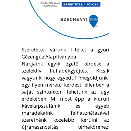
Szeretettel várunk Titeket a győri
Gézengúz Alapítványba!
Napjaink egyik égető kérdése a
szelektív hulladékgyűjtés. Kicsik
vagyunk, hogy egyedül “megoldjunk”
egy ilyen méretű kérdést, ellenben a
saját szintünkön tehetünk az ügy
érdekében. Mi most épp a kiürült
kávékapszuláink és egyéb
maradékaink felhasználásával
szeretnénk közelebb kerülni az
újrahasznosítás témaköréhez.