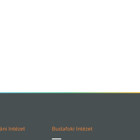
áni Intézet
Budafoki Intézet