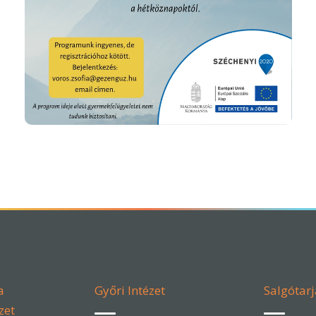
a
Győri Intézet
Salgótarj
zet