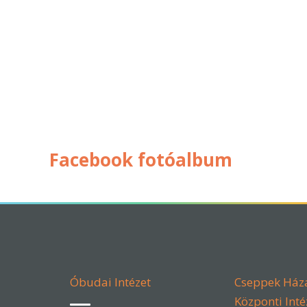
Facebook fotóalbum
Óbudai Intézet
Cseppek Ház
Központi Inté