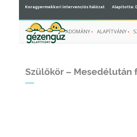
Koragyermekkori intervenciós hálózat
Alapította: 
ADOMÁNY
ALAPÍTVÁNY
S
Szülőkör – Mesedélután 