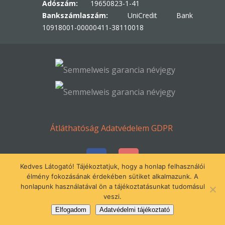
Adószám:
19650823-1-41
Bankszámlaszám:
UniCredit Bank
10918001-00000411-38110018
Átláthatóság
Adatvédelem
GDPR
Kedves Látogató! Tájékoztatjuk, hogy a honlap felhasználói
élmény fokozásának érdekében sütiket alkalmazunk. A
honlapunk használatával ön a tájékoztatásunkat tudomásul
© Minden jog fenntartva 2016-2023.
veszi.
Gézengúz Alapítvány
Elfogadom
Adatvédelmi tájékoztató