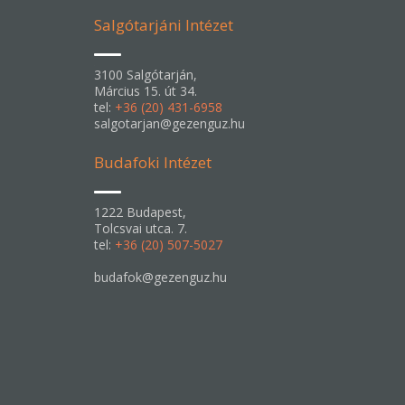
Salgótarjáni Intézet
3100 Salgótarján,
Március 15. út 34.
tel:
+36 (20) 431-6958
salgotarjan@gezenguz.hu
Budafoki Intézet
1222 Budapest,
Tolcsvai utca. 7.
tel:
+36 (20) 507-5027
budafok@gezenguz.hu