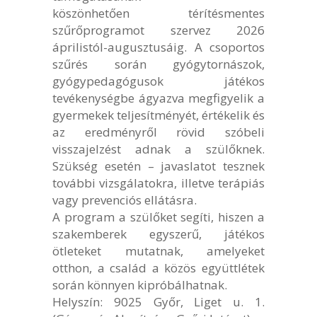
köszönhetően térítésmentes
szűrőprogramot szervez 2026
áprilistól-augusztusáig. A csoportos
szűrés során gyógytornászok,
gyógypedagógusok játékos
tevékenységbe ágyazva megfigyelik a
gyermekek teljesítményét, értékelik és
az eredményről rövid szóbeli
visszajelzést adnak a szülőknek.
Szükség esetén – javaslatot tesznek
további vizsgálatokra, illetve terápiás
vagy prevenciós ellátásra.
A program a szülőket segíti, hiszen a
szakemberek egyszerű, játékos
ötleteket mutatnak, amelyeket
otthon, a család a közös együttlétek
során könnyen kipróbálhatnak.
Helyszín: 9025 Győr, Liget u. 1.