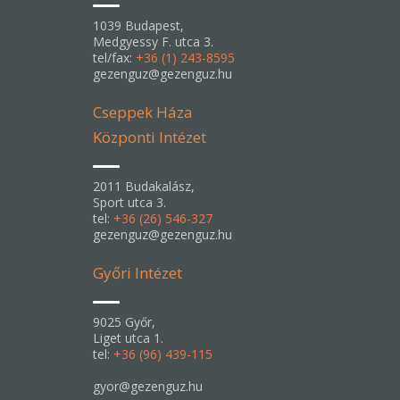
1039 Budapest,
Medgyessy F. utca 3.
tel/fax:
+36 (1) 243-8595
gezenguz@gezenguz.hu
Cseppek Háza
Központi Intézet
2011 Budakalász,
Sport utca 3.
tel:
+36 (26) 546-327
gezenguz@gezenguz.hu
Győri Intézet
9025 Győr,
Liget utca 1.
tel:
+36 (96) 439-115
gyor@gezenguz.hu