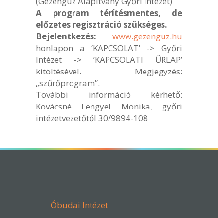
(Gézengúz Alapítvány Győri Intézet)
A program térítésmentes, de
előzetes regisztráció szükséges.
Bejelentkezés:
www.gezenguz.hu
honlapon a ’KAPCSOLAT’ -> Győri
Intézet -> ’KAPCSOLATI ŰRLAP’
kitöltésével. Megjegyzés:
„szűrőprogram”.
További információ kérhető:
Kovácsné Lengyel Monika, győri
intézetvezetőtől 30/9894-108
Óbudai Intézet