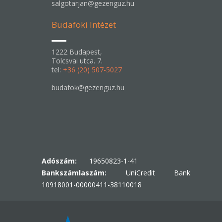
salgotarjan@gezenguz.hu
Budafoki Intézet
1222 Budapest,
Tolcsvai utca. 7.
tel:
+36 (20) 507-5027
budafok@gezenguz.hu
Adószám:
19650823-1-41
Bankszámlaszám:
UniCredit Bank
10918001-00000411-38110018