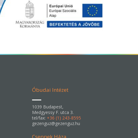
Óbudai Intézet
1039 Budapest,
Medgyessy F. utca 3.
tel/fax:
+36 (1) 243-8595
gezenguz@gezenguz.hu
Cseppek Háza