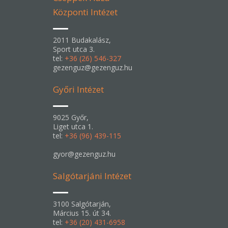
Központi Intézet
2011 Budakalász,
Sport utca 3.
tel:
+36 (26) 546-327
gezenguz@gezenguz.hu
Győri Intézet
9025 Győr,
Liget utca 1.
tel:
+36 (96) 439-115
gyor@gezenguz.hu
Salgótarjáni Intézet
3100 Salgótarján,
Március 15. út 34.
tel:
+36 (20) 431-6958