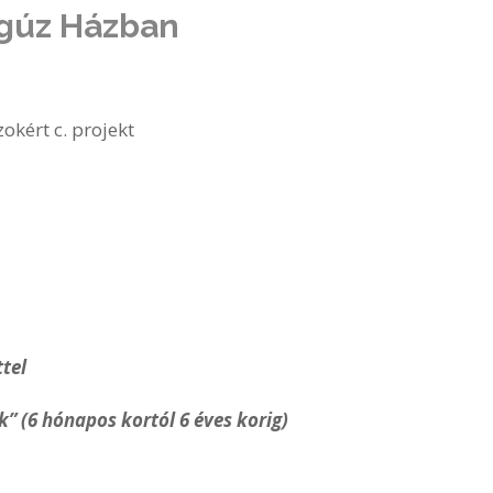
ngúz Házban
kért c. projekt
ttel
” (6 hónapos kortól 6 éves korig)