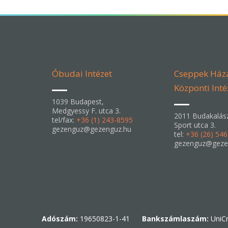
Óbudai Intézet
Cseppek Ház
Központi Inté
1039 Budapest,
Medgyessy F. utca 3.
2011 Budakalás
tel/fax:
+36 (1) 243-8595
Sport utca 3.
gezenguz@gezenguz.hu
tel:
+36 (26) 54
gezenguz@geze
Adószám:
19650823-1-41
Bankszámlaszám:
UniCr