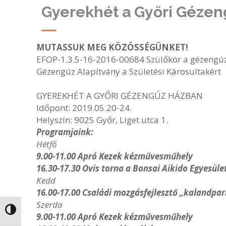
Gyerekhét a Győri Géze
MUTASSUK MEG KÖZÖSSÉGÜNKET!
EFOP-1.3.5-16-2016-00684 Szülőkör a gézengúzo
Gézengúz Alapítvány a Születési Károsultakért
GYEREKHÉT A GYŐRI GÉZENGÚZ HÁZBAN
Időpont: 2019.05.20-24.
Helyszín: 9025 Győr, Liget utca 1.
Programjaink:
Hétfő
9.00-11.00 Apró Kezek kézművesműhely
16.30-17.30 Ovis torna a Bonsai Aikido Egyesüle
Kedd
16.00-17.00 Családi mozgásfejlesztő „kalandpark
Szerda
Nagy kontraszt váltása
9.00-11.00 Apró Kezek kézművesműhely