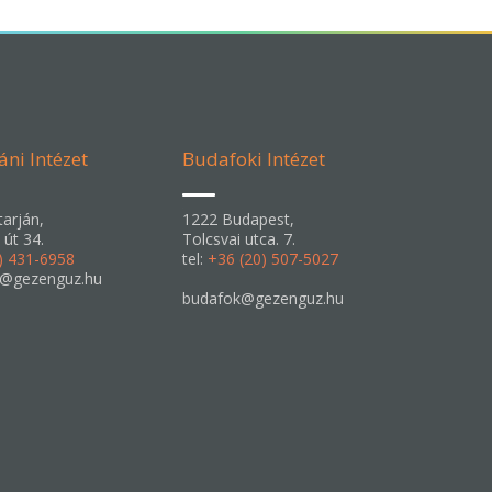
áni Intézet
Budafoki Intézet
arján,
1222 Budapest,
 út 34.
Tolcsvai utca. 7.
) 431-6958
tel:
+36 (20) 507-5027
n@gezenguz.hu
budafok@gezenguz.hu