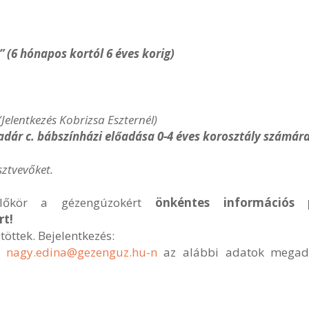
 (6 hónapos kortól 6 éves korig)
(Jelentkezés Kobrizsa Eszternél)
adár c. bábszínházi előadása 0-4 éves korosztály számár
ztvevőket.
ülőkör a gézengúzokért
önkéntes információs
t!
öttek. Bejelentkezés:
y
nagy.edina@gezenguz.hu-n
az alábbi adatok megadásá