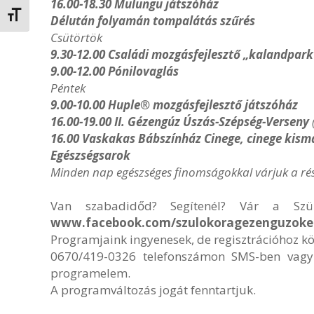
16.00-18.30 Mulungu játszóház
Betűméret váltása
Délután folyamán tompalátás szűrés
Csütörtök
9.30-12.00 Családi mozgásfejlesztő „kalandpark”
9.00-12.00 Pónilovaglás
Péntek
9.00-10.00 Huple
®
mozgásfejlesztő játszóház
16.00-19.00 II. Gézengúz Úszás-Szépség-Verseny
16.00 Vaskakas Bábszínház Cinege, cinege kism
Egészségsarok
Minden nap egészséges finomságokkal várjuk a rés
Van szabadidőd? Segítenél? Vár a Sz
www.facebook.com/szulokoragezenguzoker
Programjaink ingyenesek, de regisztrációhoz köt
0670/419-0326 telefonszámon SMS-ben vag
programelem.
A programváltozás jogát fenntartjuk.