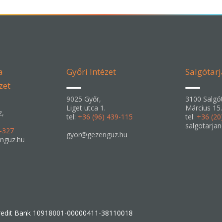
a
Győri Intézet
Salgótarj
zet
9025 Győr,
3100 Salgót
Liget utca 1.
Március 15.
z,
tel:
+36 (96) 439-115
tel:
+36 (20
salgotarja
6-327
gyor@gezenguz.hu
nguz.hu
edit Bank 10918001-00000411-38110018