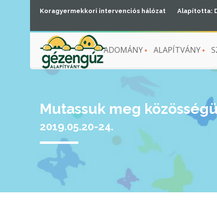
Koragyermekkori intervenciós hálózat
Alapította: 
ADOMÁNY
ALAPÍTVÁNY
S
Mutassuk meg közösségü
2019.05.20-24.