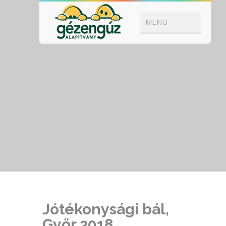
Jótékonysági bál,
Győr 2018