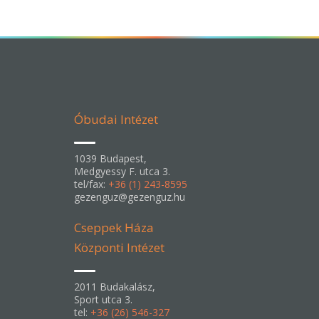
Óbudai Intézet
1039 Budapest,
Medgyessy F. utca 3.
tel/fax:
+36 (1) 243-8595
gezenguz@gezenguz.hu
Cseppek Háza
Központi Intézet
2011 Budakalász,
Sport utca 3.
tel:
+36 (26) 546-327