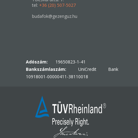
tel:
+36 (20) 507-5027
budafok@gezenguz.hu
Adószám:
19650823-1-41
Bankszámlaszám:
UniCredit Bank
10918001-00000411-38110018