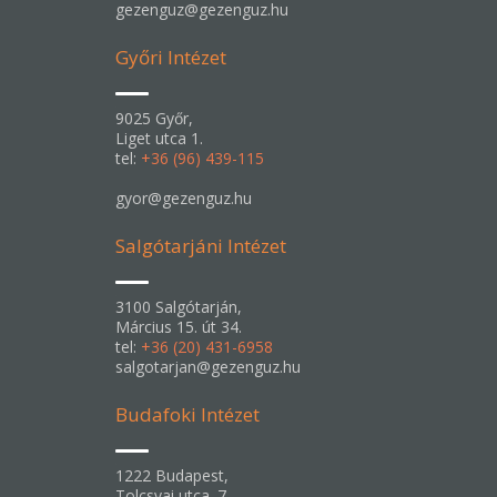
gezenguz@gezenguz.hu
Győri Intézet
9025 Győr,
Liget utca 1.
tel:
+36 (96) 439-115
gyor@gezenguz.hu
Salgótarjáni Intézet
3100 Salgótarján,
Március 15. út 34.
tel:
+36 (20) 431-6958
salgotarjan@gezenguz.hu
Budafoki Intézet
1222 Budapest,
Tolcsvai utca. 7.