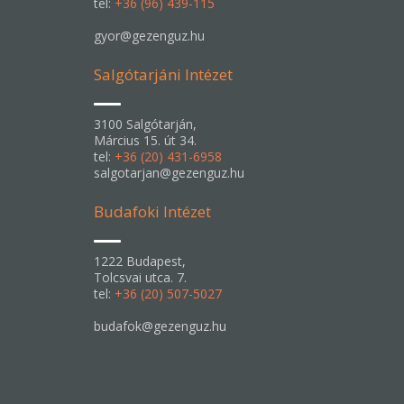
tel:
+36 (96) 439-115
gyor@gezenguz.hu
Salgótarjáni Intézet
3100 Salgótarján,
Március 15. út 34.
tel:
+36 (20) 431-6958
salgotarjan@gezenguz.hu
Budafoki Intézet
1222 Budapest,
Tolcsvai utca. 7.
tel:
+36 (20) 507-5027
budafok@gezenguz.hu