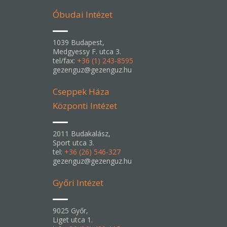
Óbudai Intézet
1039 Budapest,
Medgyessy F. utca 3.
tel/fax:
+36 (1) 243-8595
gezenguz@gezenguz.hu
Cseppek Háza
Központi Intézet
2011 Budakalász,
Sport utca 3.
tel:
+36 (26) 546-327
gezenguz@gezenguz.hu
Győri Intézet
9025 Győr,
Liget utca 1.