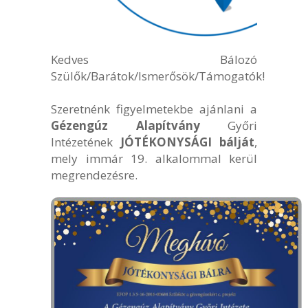
Kedves Bálozó
Szülők/Barátok/Ismerősök/Támogatók!
Szeretnénk figyelmetekbe ajánlani a
Gézengúz Alapítvány
Győri
Intézetének
JÓTÉKONYSÁGI bálját
,
mely immár 19. alkalommal kerül
megrendezésre.