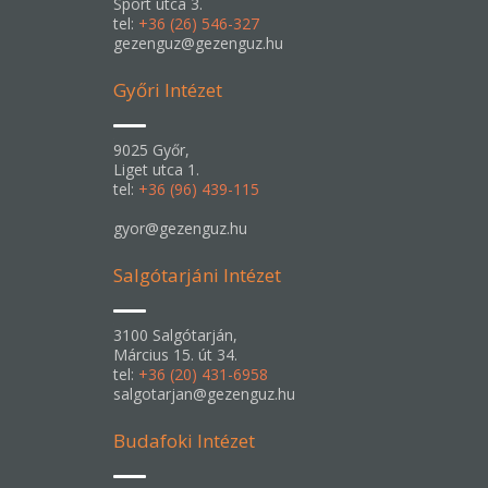
Sport utca 3.
tel:
+36 (26) 546-327
gezenguz@gezenguz.hu
Győri Intézet
9025 Győr,
Liget utca 1.
tel:
+36 (96) 439-115
gyor@gezenguz.hu
Salgótarjáni Intézet
3100 Salgótarján,
Március 15. út 34.
tel:
+36 (20) 431-6958
salgotarjan@gezenguz.hu
Budafoki Intézet