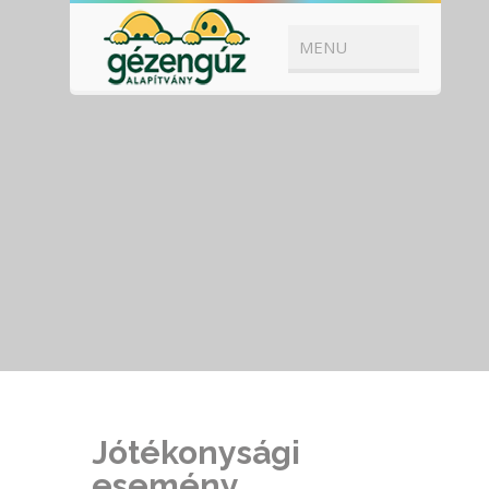
Jótékonysági
esemény,