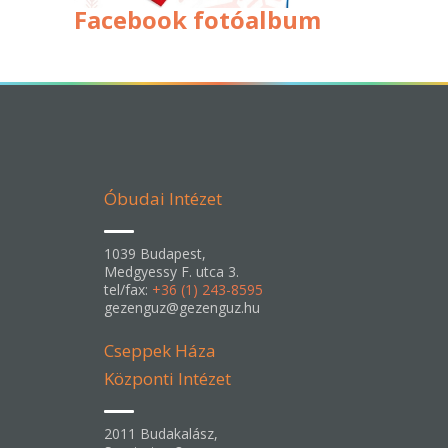
Facebook fotóalbum
Óbudai Intézet
1039 Budapest,
Medgyessy F. utca 3.
tel/fax:
+36 (1) 243-8595
gezenguz@gezenguz.hu
Cseppek Háza
Központi Intézet
2011 Budakalász,