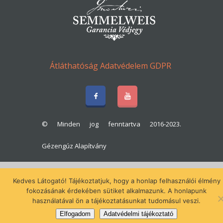
Átláthatóság
Adatvédelem
GDPR
© Minden jog fenntartva 2016-2023.
Gézengúz Alapítvány
Kedves Látogató! Tájékoztatjuk, hogy a honlap felhasználói élmény
fokozásának érdekében sütiket alkalmazunk. A honlapunk
használatával ön a tájékoztatásunkat tudomásul veszi.
Elfogadom
Adatvédelmi tájékoztató