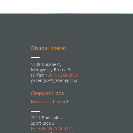
Óbudai Intézet
1039 Budapest,
Medgyessy F. utca 3.
tel/fax:
+36 (1) 243-8595
gezenguz@gezenguz.hu
Cseppek Háza
Központi Intézet
2011 Budakalász,
Sport utca 3.
tel:
+36 (26) 546-327