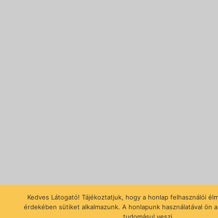
Kedves Látogató! Tájékoztatjuk, hogy a honlap felhasználói é
érdekében sütiket alkalmazunk. A honlapunk használatával ön a
tudomásul veszi.