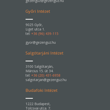
gezenguz@gezenguz.hu
Győri Intézet
9025 Győr,
Liget utca 1.
tel:
+36 (96) 439-115
gyor@gezenguz.hu
Salgótarjáni Intézet
3100 Salgótarján,
Március 15. út 34.
tel:
+36 (20) 431-6958
salgotarjan@gezenguz.hu
Budafoki Intézet
1222 Budapest,
Tolcsvai utca. 7.