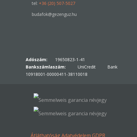
tel:
+36 (20) 507-5027
budafok@gezenguz.hu
Adószám:
19650823-1-41
Bankszámlaszám:
UniCredit Bank
10918001-00000411-38110018
Átláthatóság
Adatvédelem
GDPR