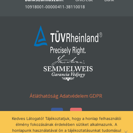
10918001-00000411-38110018
Átláthatóság
Adatvédelem
GDPR
Kedves Látogató! Tájékoztatjuk, hogy a honlap felhasználói
élmény fokozásának érdekében sütiket alkalmazunk. A
honlapunk használatával ön a tájékoztatásunkat tudomásul
© Minden jog fenntartva 2016-2023.