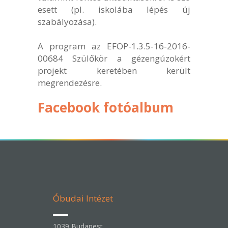
esett (pl. iskolába lépés új
szabályozása).
A program az EFOP-1.3.5-16-2016-
00684 Szülőkör a gézengúzokért
projekt keretében került
megrendezésre.
Facebook fotóalbum
Óbudai Intézet
1039 Budapest,