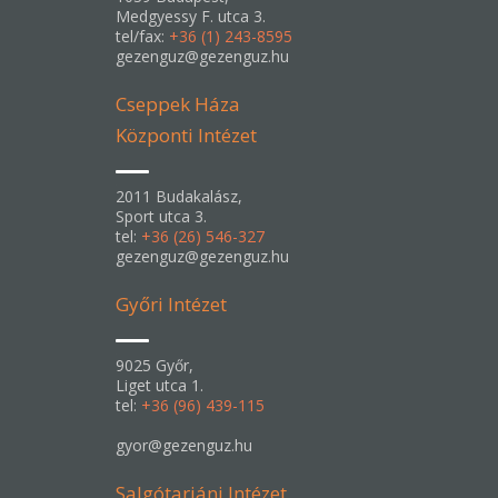
Medgyessy F. utca 3.
tel/fax:
+36 (1) 243-8595
gezenguz@gezenguz.hu
Cseppek Háza
Központi Intézet
2011 Budakalász,
Sport utca 3.
tel:
+36 (26) 546-327
gezenguz@gezenguz.hu
Győri Intézet
9025 Győr,
Liget utca 1.
tel:
+36 (96) 439-115
gyor@gezenguz.hu
Salgótarjáni Intézet