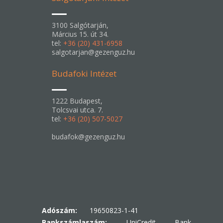
3100 Salgótarján,
Március 15. út 34.
tel:
+36 (20) 431-6958
salgotarjan@gezenguz.hu
Budafoki Intézet
1222 Budapest,
Tolcsvai utca. 7.
tel:
+36 (20) 507-5027
budafok@gezenguz.hu
Adószám:
19650823-1-41
Bankszámlaszám:
UniCredit Bank