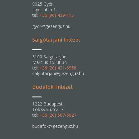
9025 Győr,
Liget utca 1.
tel:
+36 (96) 439-115
gyor@gezenguz.hu
Salgótarjáni Intézet
3100 Salgótarján,
Március 15. út 34.
tel:
+36 (20) 431-6958
salgotarjan@gezenguz.hu
Budafoki Intézet
1222 Budapest,
Tolcsvai utca. 7.
tel:
+36 (20) 507-5027
budafok@gezenguz.hu