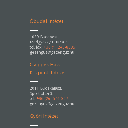
Óbudai Intézet
1039 Budapest,
Medgyessy F. utca 3.
tel/fax:
+36 (1) 243-8595
gezenguz@gezenguz.hu
Cseppek Háza
Központi Intézet
2011 Budakalász,
Sport utca 3.
tel:
+36 (26) 546-327
gezenguz@gezenguz.hu
Győri Intézet