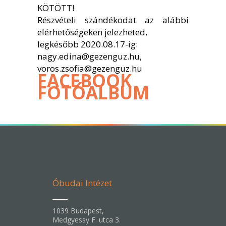
KÖTÖTT!
Részvételi szándékodat az alábbi
elérhetőségeken jelezheted,
legkésőbb 2020.08.17-ig:
nagy.edina@gezenguz.hu,
voros.zsofia@gezenguz.hu
FACEBOOK
FOTÓALBUM
Óbudai Intézet
1039 Budapest,
Medgyessy F. utca 3.