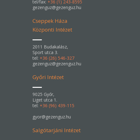
tel/fax:
+36 (1) 243-8595
gezenguz@gezenguz.hu
Cseppek Háza
Központi Intézet
2011 Budakalász,
Sport utca 3.
tel:
+36 (26) 546-327
gezenguz@gezenguz.hu
Győri Intézet
9025 Győr,
Liget utca 1.
tel:
+36 (96) 439-115
gyor@gezenguz.hu
Salgótarjáni Intézet