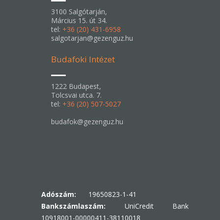
3100 Salgótarján,
Március 15. út 34.
tel:
+36 (20) 431-6958
salgotarjan@gezenguz.hu
Budafoki Intézet
1222 Budapest,
Tolcsvai utca. 7.
tel:
+36 (20) 507-5027
budafok@gezenguz.hu
Adószám:
19650823-1-41
Bankszámlaszám:
UniCredit Bank
10918001-00000411-38110018