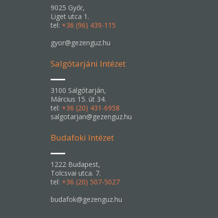
9025 Győr,
Liget utca 1.
tel:
+36 (96) 439-115
gyor@gezenguz.hu
Salgótarjáni Intézet
3100 Salgótarján,
Március 15. út 34.
tel:
+36 (20) 431-6958
salgotarjan@gezenguz.hu
Budafoki Intézet
1222 Budapest,
Tolcsvai utca. 7.
tel:
+36 (20) 507-5027
budafok@gezenguz.hu