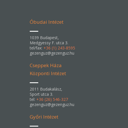
Óbudai Intézet
1039 Budapest,
Medgyessy F. utca 3.
tel/fax:
+36 (1) 243-8595
gezenguz@gezenguz.hu
Cseppek Háza
Központi Intézet
2011 Budakalász,
Sport utca 3.
tel:
+36 (26) 546-327
gezenguz@gezenguz.hu
Győri Intézet