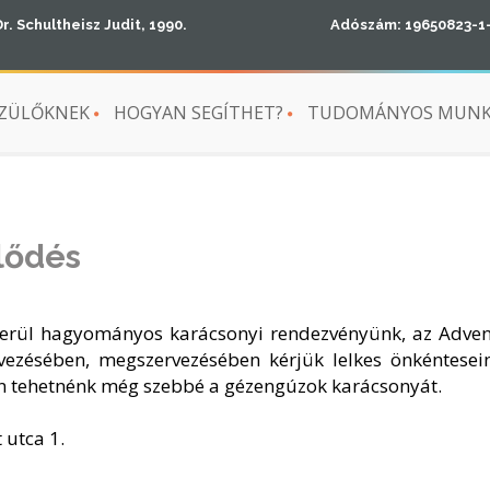
Dr. Schultheisz Judit, 1990.
Adószám: 19650823-1
ZÜLŐKNEK
HOGYAN SEGÍTHET?
TUDOMÁNYOS MUN
lődés
erül hagyományos karácsonyi rendezvényünk, az Adven
ezésében, megszervezésében kérjük lelkes önkéntesei
gyan tehetnénk még szebbé a gézengúzok karácsonyát.
 utca 1.