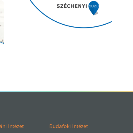
áni Intézet
Budafoki Intézet