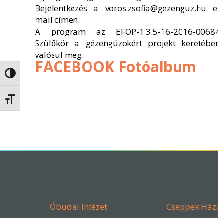
Bejelentkezés a voros.zsofia@gezenguz.hu e
mail címen.
A program az EFOP-1.3.5-16-2016-0068
Szülőkör a gézengúzokért projekt keretébe
valósul meg.
FACEBOOK Fotóalbum
Nagy kontraszt váltása
Betűméret váltása
Óbudai Intézet
Cseppek Ház