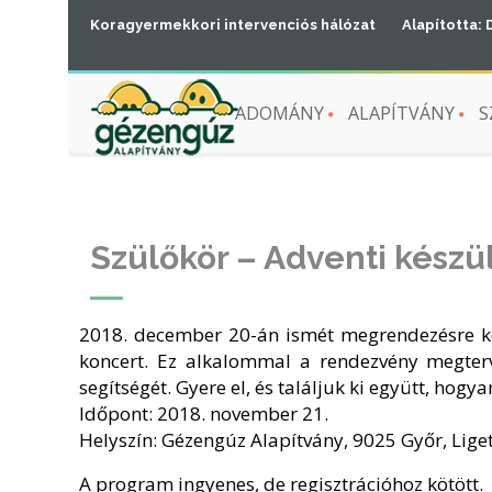
Koragyermekkori intervenciós hálózat
Alapította: 
ADOMÁNY
ALAPÍTVÁNY
S
Szülőkör – Adventi készü
2018. december 20-án ismét megrendezésre k
koncert. Ez alkalommal a rendezvény megterv
segítségét. Gyere el, és találjuk ki együtt, ho
Időpont: 2018. november 21.
Helyszín: Gézengúz Alapítvány, 9025 Győr, Liget
A program ingyenes, de regisztrációhoz kötött.