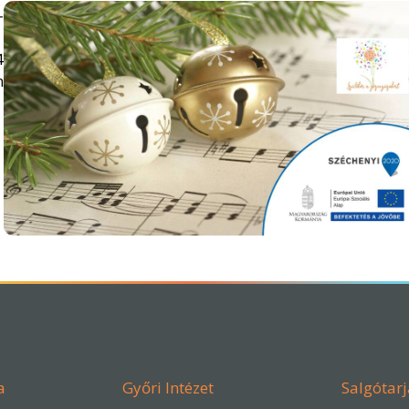
-
4
n
a
Győri Intézet
Salgótarj