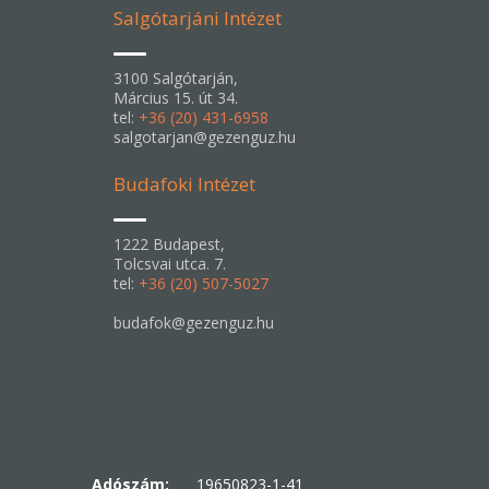
Salgótarjáni Intézet
3100 Salgótarján,
Március 15. út 34.
tel:
+36 (20) 431-6958
salgotarjan@gezenguz.hu
Budafoki Intézet
1222 Budapest,
Tolcsvai utca. 7.
tel:
+36 (20) 507-5027
budafok@gezenguz.hu
Adószám:
19650823-1-41