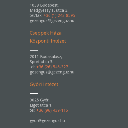
1039 Budapest,
Medgyessy F. utca 3.
tel/fax:
+36 (1) 243-8595
gezenguz@gezenguz.hu
Cseppek Háza
Központi Intézet
2011 Budakalász,
Sport utca 3.
tel:
+36 (26) 546-327
gezenguz@gezenguz.hu
Győri Intézet
9025 Győr,
Liget utca 1.
tel:
+36 (96) 439-115
gyor@gezenguz.hu