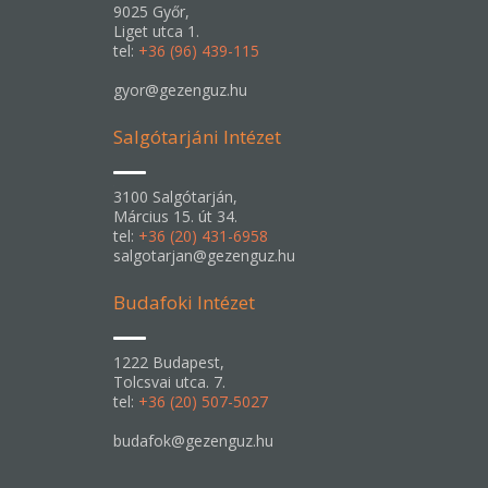
9025 Győr,
Liget utca 1.
tel:
+36 (96) 439-115
gyor@gezenguz.hu
Salgótarjáni Intézet
3100 Salgótarján,
Március 15. út 34.
tel:
+36 (20) 431-6958
salgotarjan@gezenguz.hu
Budafoki Intézet
1222 Budapest,
Tolcsvai utca. 7.
tel:
+36 (20) 507-5027
budafok@gezenguz.hu