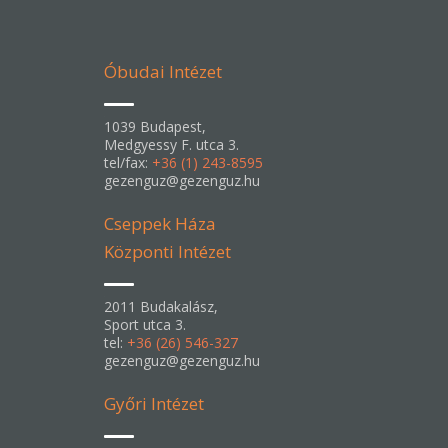
Óbudai Intézet
1039 Budapest,
Medgyessy F. utca 3.
tel/fax:
+36 (1) 243-8595
gezenguz@gezenguz.hu
Cseppek Háza
Központi Intézet
2011 Budakalász,
Sport utca 3.
tel:
+36 (26) 546-327
gezenguz@gezenguz.hu
Győri Intézet