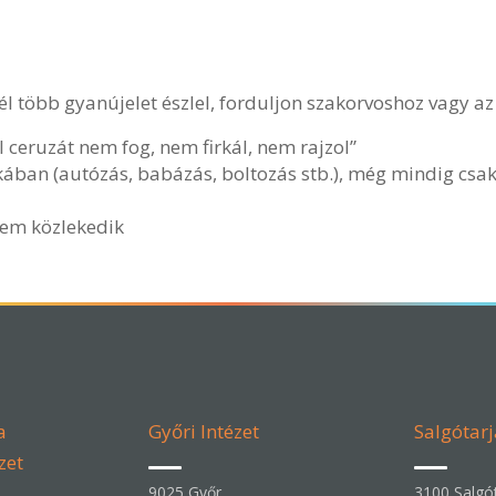
él több gyanújelet észlel, forduljon szakorvoshoz vagy a
l ceruzát nem fog, nem firkál, nem rajzol”
ában (autózás, babázás, boltozás stb.), még mindig csak
nem közlekedik
a
Győri Intézet
Salgótarj
zet
9025 Győr,
3100 Salgót