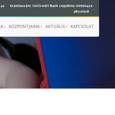
-41
Számlaszám: UniCredit Bank 10918001-00000411-
38110018
KA
KÖZPONTJAINK
AKTUÁLIS
KAPCSOLAT