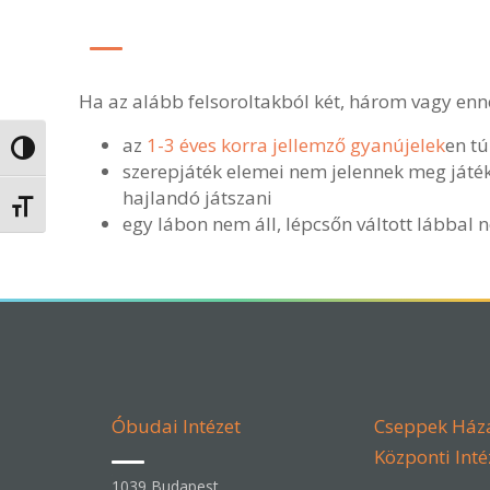
Ha az alább felsoroltakból két, három vagy enn
az
1-3 éves korra jellemző gyanújelek
en tú
Nagy kontraszt váltása
szerepjáték elemei nem jelennek meg játék
hajlandó játszani
Betűméret váltása
egy lábon nem áll, lépcsőn váltott lábbal 
Óbudai Intézet
Cseppek Ház
Központi Inté
1039 Budapest,