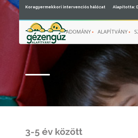
Koragyermekkori intervenciós hálózat
Alapította: 
ADOMÁNY
ALAPÍTVÁNY
S
3-5 év között