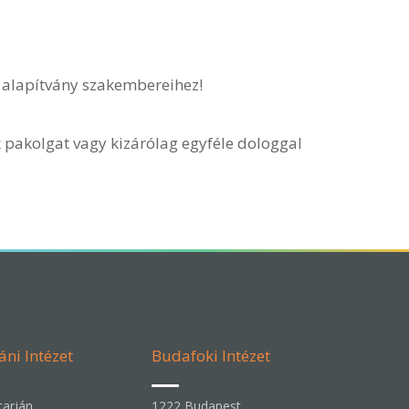
z alapítvány szakembereihez!
 pakolgat vagy kizárólag egyféle dologgal
áni Intézet
Budafoki Intézet
arján,
1222 Budapest,