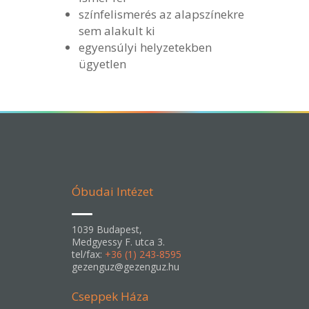
színfelismerés az alapszínekre
sem alakult ki
egyensúlyi helyzetekben
ügyetlen
Óbudai Intézet
1039 Budapest,
Medgyessy F. utca 3.
tel/fax:
+36 (1) 243-8595
gezenguz@gezenguz.hu
Cseppek Háza