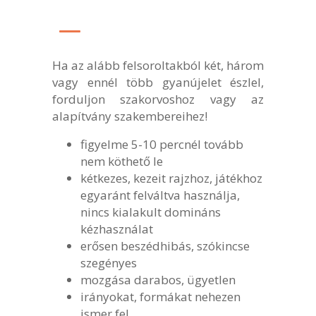
Ha az alább felsoroltakból két, három
vagy ennél több gyanújelet észlel,
forduljon szakorvoshoz vagy az
alapítvány szakembereihez!
figyelme 5-10 percnél tovább
nem köthető le
kétkezes, kezeit rajzhoz, játékhoz
egyaránt felváltva használja,
nincs kialakult domináns
kézhasználat
erősen beszédhibás, szókincse
szegényes
mozgása darabos, ügyetlen
irányokat, formákat nehezen
ismer fel