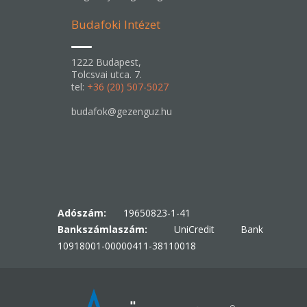
Budafoki Intézet
1222 Budapest,
Tolcsvai utca. 7.
tel:
+36 (20) 507-5027
budafok@gezenguz.hu
Adószám:
19650823-1-41
Bankszámlaszám:
UniCredit Bank
10918001-00000411-38110018