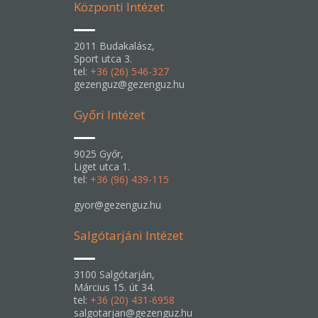
Központi Intézet
2011 Budakalász,
Sport utca 3.
tel:
+36 (26) 546-327
gezenguz@gezenguz.hu
Győri Intézet
9025 Győr,
Liget utca 1.
tel:
+36 (96) 439-115
gyor@gezenguz.hu
Salgótarjáni Intézet
3100 Salgótarján,
Március 15. út 34.
tel:
+36 (20) 431-6958
salgotarjan@gezenguz.hu