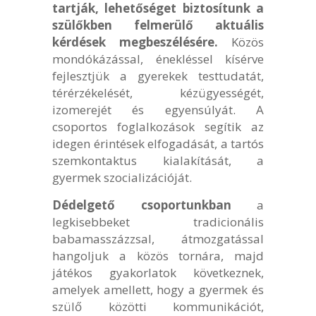
tartják, lehetőséget biztosítunk a
szülőkben felmerülő aktuális
kérdések megbeszélésére.
Közös
mondókázással, énekléssel kísérve
fejlesztjük a gyerekek testtudatát,
térérzékelését, kézügyességét,
izomerejét és egyensúlyát. A
csoportos foglalkozások segítik az
idegen érintések elfogadását, a tartós
szemkontaktus kialakítását, a
gyermek szocializációját.
Dédelgető csoportunkban
a
legkisebbeket tradicionális
babamasszázzsal, átmozgatással
hangoljuk a közös tornára, majd
játékos gyakorlatok következnek,
amelyek amellett, hogy a gyermek és
szülő közötti kommunikációt,