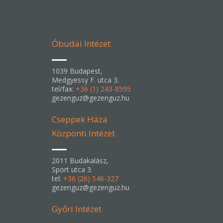
Óbudai Intézet
1039 Budapest,
Medgyessy F. utca 3.
tel/fax:
+36 (1) 243-8595
gezenguz@gezenguz.hu
Cseppek Háza
Központi Intézet
2011 Budakalász,
Sport utca 3.
tel:
+36 (26) 546-327
gezenguz@gezenguz.hu
Győri Intézet