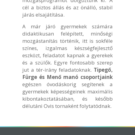
mozgásprogramot dolgoztunk ki. A
cél a biztos állás és az önálló, stabil
járás elsajátítása.
A már járó gyermekek számára
didaktikusan felépített, minőségi
mozgástanítás történik, itt is sokféle
színes, izgalmas készségfejlesztő
eszközt, feladatot kapnak a gyerekek
és a szülők. Egyre fontosabb szerep
jut a tér-irány feladatoknak.
Tipegő,
Fürge és Menő manó csoportjaink
egészen óvodáskorig segítenek a
gyermekek képességeinek maximális
kibontakoztatásában, és később
délutáni Ovis tornaként folytatódnak.