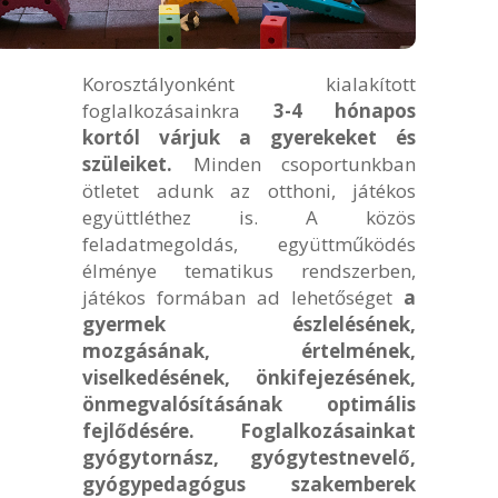
Korosztályonként kialakított
foglalkozásainkra
3-4 hónapos
kortól várjuk a gyerekeket és
szüleiket.
Minden csoportunkban
ötletet adunk az otthoni, játékos
együttléthez is. A közös
feladatmegoldás, együttműködés
élménye tematikus rendszerben,
játékos formában ad lehetőséget
a
gyermek észlelésének,
mozgásának, értelmének,
viselkedésének, önkifejezésének,
önmegvalósításának optimális
fejlődésére.
Foglalkozásainkat
gyógytornász, gyógytestnevelő,
gyógypedagógus szakemberek