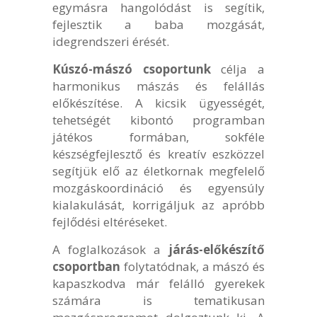
egymásra hangolódást is segítik,
fejlesztik a baba mozgását,
idegrendszeri érését.
Kúszó-mászó csoportunk
célja a
harmonikus mászás és felállás
előkészítése. A kicsik ügyességét,
tehetségét kibontó programban
játékos formában, sokféle
készségfejlesztő és kreatív eszközzel
segítjük elő az életkornak megfelelő
mozgáskoordináció és egyensúly
kialakulását, korrigáljuk az apróbb
fejlődési eltéréseket.
A foglalkozások a
járás-előkészítő
csoportban
folytatódnak, a mászó és
kapaszkodva már felálló gyerekek
számára is tematikusan