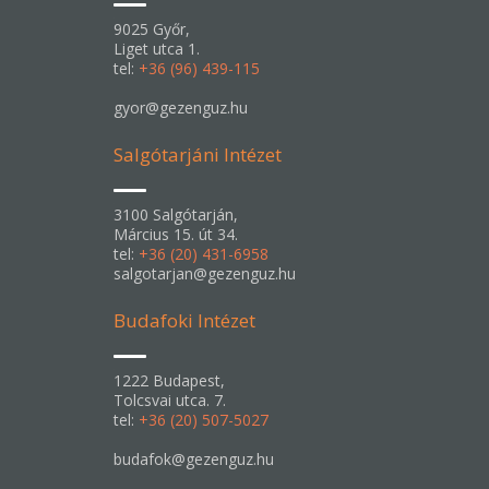
9025 Győr,
Liget utca 1.
tel:
+36 (96) 439-115
gyor@gezenguz.hu
Salgótarjáni Intézet
3100 Salgótarján,
Március 15. út 34.
tel:
+36 (20) 431-6958
salgotarjan@gezenguz.hu
Budafoki Intézet
1222 Budapest,
Tolcsvai utca. 7.
tel:
+36 (20) 507-5027
budafok@gezenguz.hu