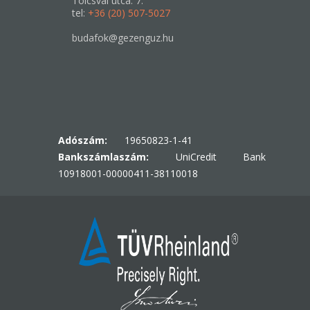
Tolcsvai utca. 7.
tel:
+36 (20) 507-5027
budafok@gezenguz.hu
Adószám:
19650823-1-41
Bankszámlaszám:
UniCredit Bank
10918001-00000411-38110018