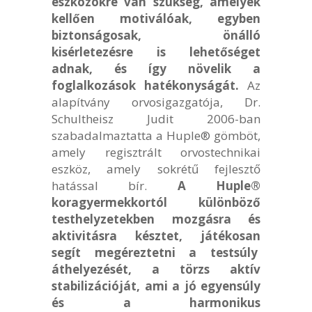
eszközökre van szükség, amelyek
kellően motiválóak, egyben
biztonságosak, önálló
kisérletezésre is lehetőséget
adnak, és így növelik a
foglalkozások hatékonyságát.
Az
alapítvány orvosigazgatója, Dr.
Schultheisz Judit 2006-ban
szabadalmaztatta a Huple® gömböt,
amely regisztrált orvostechnikai
eszköz, amely sokrétű fejlesztő
hatással bír.
A Huple®
koragyermekkortól különböző
testhelyzetekben mozgásra és
aktivitásra késztet, játékosan
segít megéreztetni a testsúly
áthelyezését, a törzs aktív
stabilizációját, ami a jó egyensúly
és a harmonikus