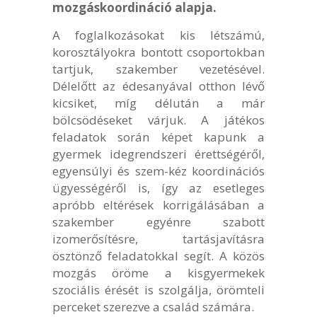
mozgáskoordináció alapja.
A foglalkozásokat kis létszámú,
korosztályokra bontott csoportokban
tartjuk, szakember vezetésével.
Délelőtt az édesanyával otthon lévő
kicsiket, míg délután a már
bölcsödéseket várjuk. A játékos
feladatok során képet kapunk a
gyermek idegrendszeri érettségéről,
egyensúlyi és szem-kéz koordinációs
ügyességéről is, így az esetleges
apróbb eltérések korrigálásában a
szakember egyénre szabott
izomerősítésre, tartásjavításra
ösztönző feladatokkal segít. A közös
mozgás öröme a kisgyermekek
szociális érését is szolgálja, örömteli
perceket szerezve a család számára.