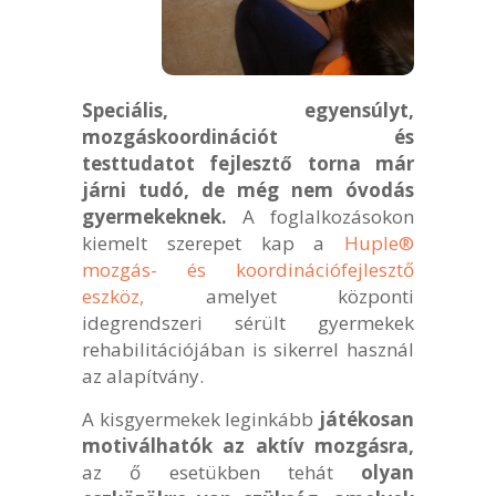
Speciális, egyensúlyt,
mozgáskoordinációt és
testtudatot fejlesztő torna már
járni tudó, de még nem óvodás
gyermekeknek.
A foglalkozásokon
kiemelt szerepet kap a
Huple®
mozgás- és koordinációfejlesztő
eszköz,
amelyet központi
idegrendszeri sérült gyermekek
rehabilitációjában is sikerrel használ
az alapítvány.
A kisgyermekek leginkább
játékosan
motiválhatók az aktív mozgásra,
az ő esetükben tehát
olyan