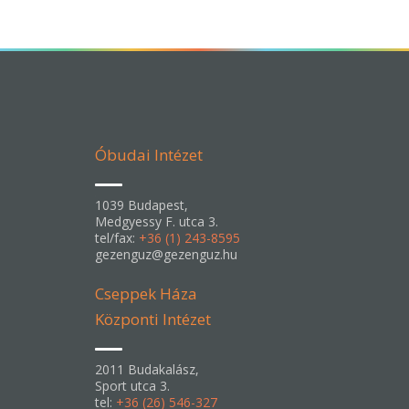
Óbudai Intézet
1039 Budapest,
Medgyessy F. utca 3.
tel/fax:
+36 (1) 243-8595
gezenguz@gezenguz.hu
Cseppek Háza
Központi Intézet
2011 Budakalász,
Sport utca 3.
tel:
+36 (26) 546-327