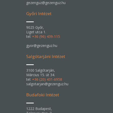
gezenguz@gezenguz.hu
Győri Intézet
9025 Győr,
Liget utca 1.
tel:
+36 (96) 439-115
gyor@gezenguz.hu
Salgótarjáni Intézet
3100 Salgótarján,
Március 15. út 34.
tel:
+36 (20) 431-6958
salgotarjan@gezenguz.hu
Budafoki Intézet
1222 Budapest,