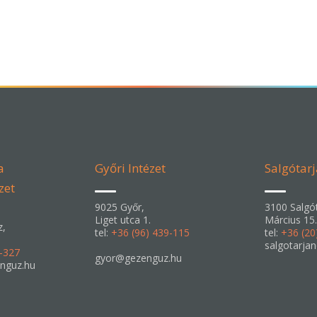
a
Győri Intézet
Salgótarj
zet
9025 Győr,
3100 Salgót
Liget utca 1.
Március 15.
z,
tel:
+36 (96) 439-115
tel:
+36 (20
salgotarja
6-327
gyor@gezenguz.hu
nguz.hu