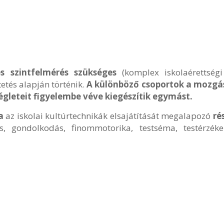
es szintfelmérés szükséges
(komplex iskolaérettségi 
etés alapján történik.
A különböző csoportok a mozgás
égleteit figyelembe véve kiegészítik egymást.
a
az iskolai kultúrtechnikák elsajátítását megalapozó
ré
s, gondolkodás, finommotorika, testséma, testérzékel