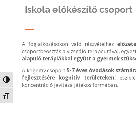
Iskola előkészítő csoport
A foglalkozásokon való részvételhez
előzet
csoportbeosztás a vizsgáló terapeutával, egyezt
alapuló terápiákkal együtt a gyermek szüks
A kognitív csoport
5-7 éves óvodások számár
fejlesztésére kognitív területeken:
észlelé
Nagy kontraszt váltása
koncentráció javítása játékos formában.
Betűméret váltása