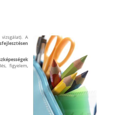
vizsgálat). A
fejlesztésen
szképességek
és, figyelem,