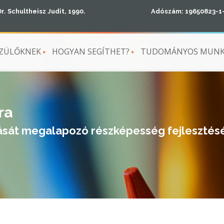
Dr. Schultheisz Judit, 1990.
Adószám: 19650823-1
ZÜLŐKNEK
HOGYAN SEGÍTHET?
TUDOMÁNYOS MUN
ra
títását megalapozó részképesség fejlesztés