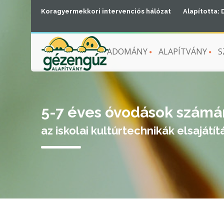
Koragyermekkori intervenciós hálózat
Alapította: 
ADOMÁNY
ALAPÍTVÁNY
S
5-7 éves óvodások számá
az iskolai kultúrtechnikák elsajá