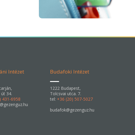
áni Intézet
Budafoki Intézet
arján,
1222 Budapest,
 út 34.
Tolcsvai utca. 7.
) 431-6958
tel:
+36 (20) 507-5027
n@gezenguz.hu
budafok@gezenguz.hu