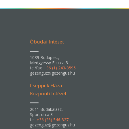
Óbudai Intézet
1039 Budapest,
Medgyessy F. utca 3.
tel/fax:
+36 (1) 243-8595
gezenguz@gezenguz.hu
Cseppek Háza
Központi Intézet
2011 Budakalász,
Sport utca 3.
tel:
+36 (26) 546-327
gezenguz@gezenguz.hu