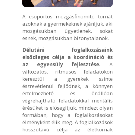
A csoportos mozgásfinomító tornát
azoknak a gyermekeknek ajánljuk, aki
mozgásukban ügyetlenek, sokat
esnek, mozgásukban bizonytalanok.
Délutáni foglalkozásaink
elsődleges célja a koordináció és
az egyensúly fejlesztése.
A
változatos, ritmusos feladatokon
keresztül a gyerekek szinte
észrevétlenül fejlődnek, a könnyen
értelmezhető és önállóan
végrehajtható feladatokkal mentális
érésüket is elősegítjük, mindezt olyan
formában, hogy a foglalkozásokat
élményként élik meg. A foglalkozások
hosszútávú célja az életkornak