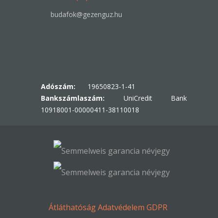
budafok@gezenguz.hu
Adószám:
19650823-1-41
Bankszámlaszám:
UniCredit Bank
10918001-00000411-38110018
Átláthatóság
Adatvédelem
GDPR