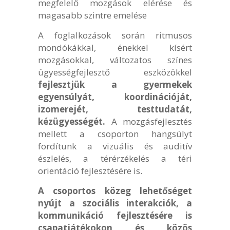
megfelelő mozgások elérése és
magasabb szintre emelése
A foglalkozások során ritmusos
mondókákkal, énekkel kísért
mozgásokkal, változatos színes
ügyességfejlesztő eszközökkel
fejlesztjük a gyermekek
egyensúlyát, koordinációját,
izomerejét, testtudatát,
kézügyességét.
A mozgásfejlesztés
mellett a csoporton hangsúlyt
fordítunk a vizuális és auditív
észlelés, a térérzékelés a téri
orientáció fejlesztésére is.
A csoportos közeg lehetőséget
nyújt a szociális interakciók, a
kommunikáció fejlesztésére is
csapatjátékokon és közös