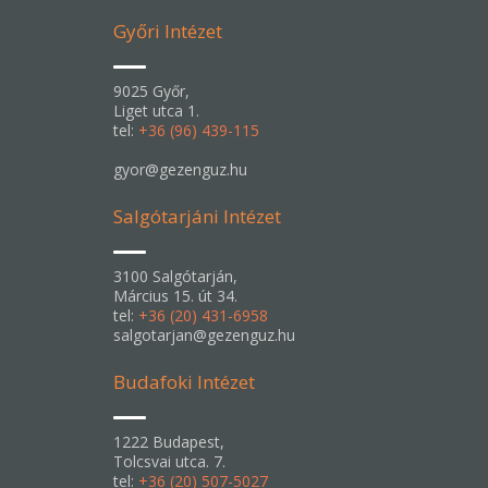
Győri Intézet
9025 Győr,
Liget utca 1.
tel:
+36 (96) 439-115
gyor@gezenguz.hu
Salgótarjáni Intézet
3100 Salgótarján,
Március 15. út 34.
tel:
+36 (20) 431-6958
salgotarjan@gezenguz.hu
Budafoki Intézet
1222 Budapest,
Tolcsvai utca. 7.
tel:
+36 (20) 507-5027