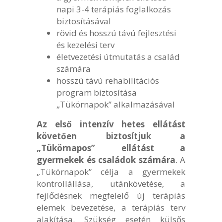
napi 3-4 terápiás foglalkozás
biztosításával
rövid és hosszú távú fejlesztési
és kezelési terv
életvezetési útmutatás a család
számára
hosszú távú rehabilitációs
program biztosítása
„Tükörnapok” alkalmazásával
Az első intenzív hetes ellátást
követően biztosítjuk a
„Tükörnapos” ellátást a
gyermekek és családok számára
. A
„Tükörnapok” célja a gyermekek
kontrollállása, utánkövetése, a
fejlődésnek megfelelő új terápiás
elemek bevezetése, a terápiás terv
alakítása. Szükség esetén külsős