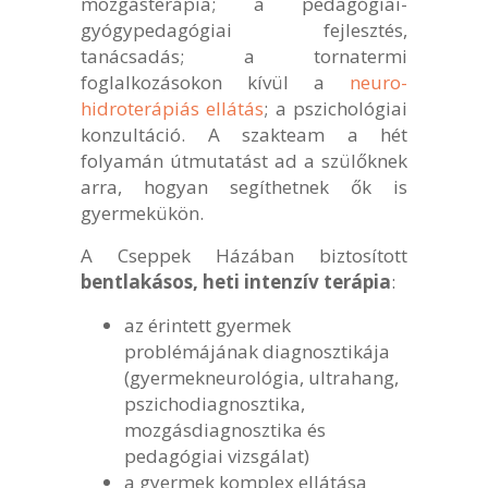
mozgásterápia; a pedagógiai-
gyógypedagógiai fejlesztés,
tanácsadás; a tornatermi
foglalkozásokon kívül a
neuro-
hidroterápiás ellátás
; a pszichológiai
konzultáció. A szakteam a hét
folyamán útmutatást ad a szülőknek
arra, hogyan segíthetnek ők is
gyermekükön.
A Cseppek Házában biztosított
bentlakásos, heti intenzív terápia
:
az érintett gyermek
problémájának diagnosztikája
(gyermekneurológia, ultrahang,
pszichodiagnosztika,
mozgásdiagnosztika és
pedagógiai vizsgálat)
a gyermek komplex ellátása