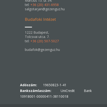
Március 15. út 34.
tel:
+36 (20) 431-6958
salgotarjan@gezenguz.hu
Budafoki Intézet
1222 Budapest,
Tolcsvai utca. 7.
tel:
+36 (20) 507-5027
budafok@gezenguz.hu
Adószám:
19650823-1-41
Bankszámlaszám:
UniCredit Bank
10918001-00000411-38110018