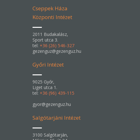
Cseppek Háza
Központi Intézet
2011 Budakalász,
Sport utca 3.
tel:
+36 (26) 546-327
gezenguz@gezenguz.hu
Győri Intézet
9025 Győr,
Liget utca 1.
tel:
+36 (96) 439-115
gyor@gezenguz.hu
Salgótarjáni Intézet
3100 Salgótarján,