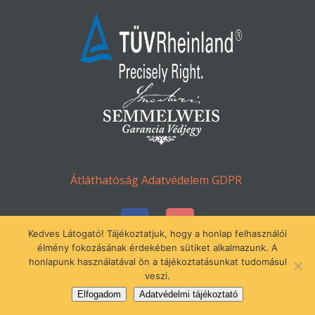
Átláthatóság
Adatvédelem
GDPR
Kedves Látogató! Tájékoztatjuk, hogy a honlap felhasználói
élmény fokozásának érdekében sütiket alkalmazunk. A
honlapunk használatával ön a tájékoztatásunkat tudomásul
© Minden jog fenntartva 2016-2023.
veszi.
Gézengúz Alapítvány
Elfogadom
Adatvédelmi tájékoztató