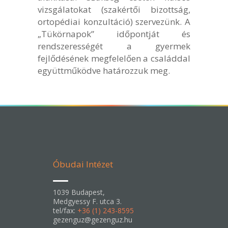
vizsgálatokat (szakértői bizottság,
ortopédiai konzultáció) szervezünk. A
„Tükörnapok” időpontját és
rendszerességét a gyermek
fejlődésének megfelelően a családdal
együttműködve határozzuk meg.
Óbudai Intézet
1039 Budapest,
Medgyessy F. utca 3.
tel/fax:
+36 (1) 243-8595
gezenguz@gezenguz.hu