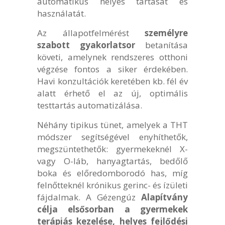
automatikus helyes tartását és
használatát.
Az állapotfelmérést
személyre
szabott gyakorlatsor
betanítása
követi, amelynek rendszeres otthoni
végzése fontos a siker érdekében.
Havi konzultációk keretében kb. fél év
alatt érhető el az új, optimális
testtartás automatizálása.
Néhány tipikus tünet, amelyek a THT
módszer segítségével enyhíthetők,
megszüntethetők: gyermekeknél X-
vagy O-láb, hanyagtartás, bedőlő
boka és előredomborodó has, míg
felnőtteknél krónikus gerinc- és ízületi
fájdalmak. A Gézengúz
Alapítvány
célja elsősorban a gyermekek
terápiás kezelése, helyes fejlődési