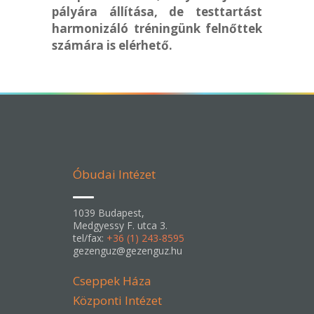
pályára állítása, de testtartást
harmonizáló tréningünk felnőttek
számára is elérhető.
Óbudai Intézet
1039 Budapest,
Medgyessy F. utca 3.
tel/fax:
+36 (1) 243-8595
gezenguz@gezenguz.hu
Cseppek Háza
Központi Intézet