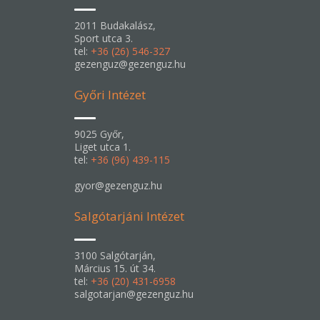
2011 Budakalász,
Sport utca 3.
tel:
+36 (26) 546-327
gezenguz@gezenguz.hu
Győri Intézet
9025 Győr,
Liget utca 1.
tel:
+36 (96) 439-115
gyor@gezenguz.hu
Salgótarjáni Intézet
3100 Salgótarján,
Március 15. út 34.
tel:
+36 (20) 431-6958
salgotarjan@gezenguz.hu