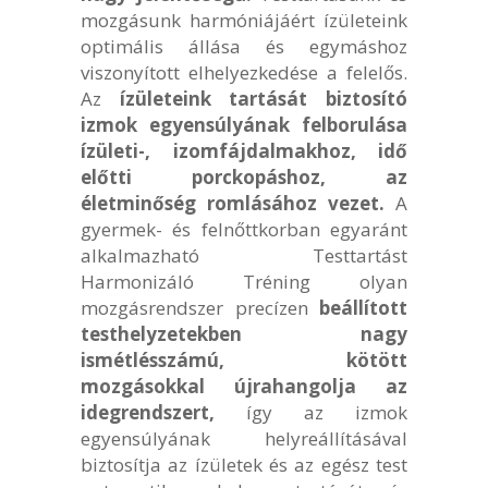
mozgásunk harmóniájáért ízületeink
optimális állása és egymáshoz
viszonyított elhelyezkedése a felelős.
Az
ízületeink tartását biztosító
izmok egyensúlyának felborulása
ízületi-, izomfájdalmakhoz, idő
előtti porckopáshoz, az
életminőség romlásához vezet.
A
gyermek- és felnőttkorban egyaránt
alkalmazható Testtartást
Harmonizáló Tréning olyan
mozgásrendszer precízen
beállított
testhelyzetekben nagy
ismétlésszámú, kötött
mozgásokkal újrahangolja az
idegrendszert,
így az izmok
egyensúlyának helyreállításával
biztosítja az ízületek és az egész test