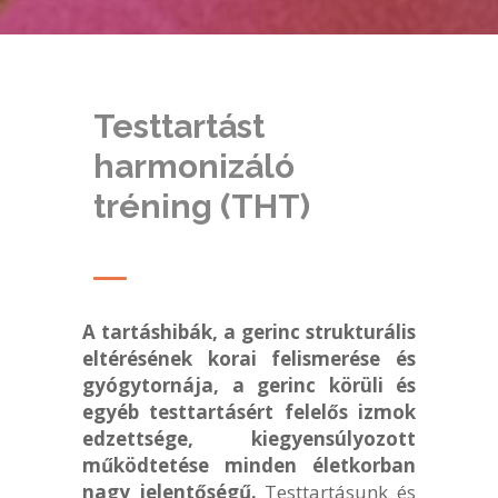
Testtartást
harmonizáló
tréning (THT)
A tartáshibák, a gerinc strukturális
eltérésének korai felismerése és
gyógytornája, a gerinc körüli és
egyéb testtartásért felelős izmok
edzettsége, kiegyensúlyozott
működtetése minden életkorban
nagy jelentőségű.
Testtartásunk és