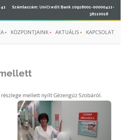
-41
Számlaszám: UniCredit Bank 10918001-00000411-
38110018
KA
KÖZPONTJAINK
AKTUÁLIS
KAPCSOLAT
mellett
 részlege mellett nyílt Gézengúz Szobáról.