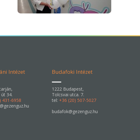
áni Intézet
Budafoki Intézet
arján,
1222 Budapest,
 út 34.
Tolcsvai utca. 7.
) 431-6958
tel:
+36 (20) 507-5027
n@gezenguz.hu
budafok@gezenguz.hu