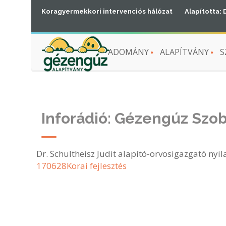
Koragyermekkori intervenciós hálózat
Alapította: 
ADOMÁNY
ALAPÍTVÁNY
S
Inforádió: Gézengúz Szob
Dr. Schultheisz Judit alapító-orvosigazgató nyi
170628Korai fejlesztés