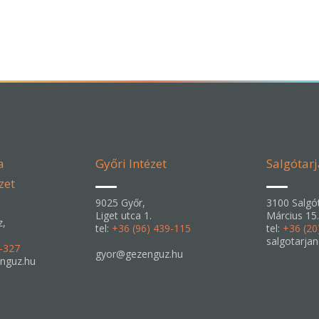
a
Győri Intézet
Salgótarj
zet
9025 Győr,
3100 Salgót
Liget utca 1.
Március 15.
z,
tel:
+36 (96) 439-115
tel:
+36 (20
salgotarja
6-327
gyor@gezenguz.hu
nguz.hu