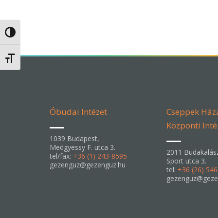
Nagy kontraszt váltása
Betűméret váltása
Óbudai Intézet
Cseppek Ház
Központi Inté
1039 Budapest,
Medgyessy F. utca 3.
2011 Budakalás
tel/fax:
+36 (1) 243-8595
Sport utca 3.
gezenguz@gezenguz.hu
tel:
+36 (26) 54
gezenguz@geze