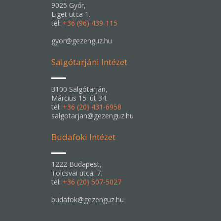
9025 Győr,
Liget utca 1.
tel:
+36 (96) 439-115
gyor@gezenguz.hu
Salgótarjáni Intézet
3100 Salgótarján,
Március 15. út 34.
tel:
+36 (20) 431-6958
salgotarjan@gezenguz.hu
Budafoki Intézet
1222 Budapest,
Tolcsvai utca. 7.
tel:
+36 (20) 507-5027
budafok@gezenguz.hu