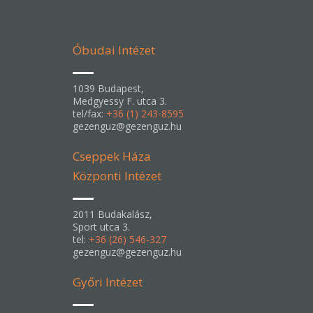
Óbudai Intézet
1039 Budapest,
Medgyessy F. utca 3.
tel/fax:
+36 (1) 243-8595
gezenguz@gezenguz.hu
Cseppek Háza
Központi Intézet
2011 Budakalász,
Sport utca 3.
tel:
+36 (26) 546-327
gezenguz@gezenguz.hu
Győri Intézet