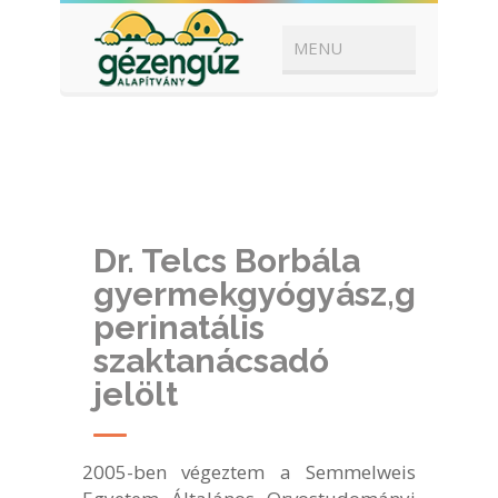
Dr. Telcs Borbála
gyermekgyógyász,gyerm
perinatális
szaktanácsadó
jelölt
2005-ben végeztem a Semmelweis