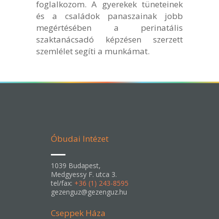
foglalkozom. A gyerekek tüneteinek
és a családok panaszainak jobb
megértésében a perinatális
szaktanácsadó képzésen szerzett
szemlélet segíti a munkámat.
Óbudai Intézet
1039 Budapest,
Medgyessy F. utca 3.
tel/fax:
+36 (1) 243-8595
gezenguz@gezenguz.hu
Cseppek Háza