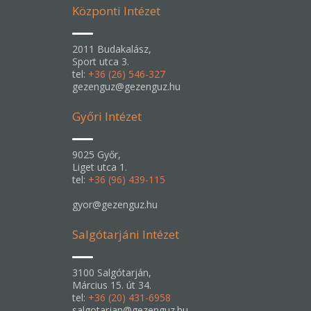
Központi Intézet
2011 Budakalász,
Sport utca 3.
tel:
+36 (26) 546-327
gezenguz@gezenguz.hu
Győri Intézet
9025 Győr,
Liget utca 1.
tel:
+36 (96) 439-115
gyor@gezenguz.hu
Salgótarjáni Intézet
3100 Salgótarján,
Március 15. út 34.
tel:
+36 (20) 431-6958
salgotarjan@gezenguz.hu