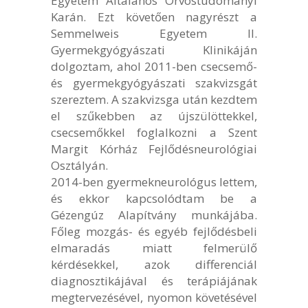
Egyetem Általános Orvostudományi
Karán. Ezt követően nagyrészt a
Semmelweis Egyetem II.
Gyermekgyógyászati Klinikáján
dolgoztam, ahol 2011-ben csecsemő-
és gyermekgyógyászati szakvizsgát
szereztem. A szakvizsga után kezdtem
el szűkebben az újszülöttekkel,
csecsemőkkel foglalkozni a Szent
Margit Kórház Fejlődésneurológiai
Osztályán.
2014-ben gyermekneurológus lettem,
és ekkor kapcsolódtam be a
Gézengúz Alapítvány munkájába.
Főleg mozgás- és egyéb fejlődésbeli
elmaradás miatt felmerülő
kérdésekkel, azok differenciál
diagnosztikájával és terápiájának
megtervezésével, nyomon követésével