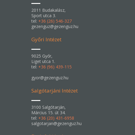
2011 Budakalász,
Sport utca 3.
tel:
+36 (26) 546-327
gezenguz@gezenguz.hu
Győri Intézet
9025 Győr,
Liget utca 1.
tel:
+36 (96) 439-115
gyor@gezenguz.hu
Salgótarjáni Intézet
3100 Salgótarján,
Március 15. út 34.
tel:
+36 (20) 431-6958
salgotarjan@gezenguz.hu