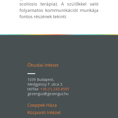
scoliosis terápia). A szülőkkel való
folyamatos kommunikációt munkája
fontos részének tekinti.
Óbudai Intézet
1039 Budapest,
Medgyessy F. utca 3.
tel/fax:
+36 (1) 243-8595
gezenguz@gezenguz.hu
Cseppek Háza
Központi Intézet