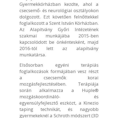
Gyermekkórházban kezdte, ahol a
csecsemő- és neurológiai osztályokon
dolgozott. Ezt követően felnőttekkel
foglalkozott a Szent István Kórházban.
Az Alapítvány Győri Intézetének
szakmai munkájába 2015-ben
kapcsolódott be önkéntesként, majd
2016-tól lett az alapítvány
munkatársa.
Elsősorban egyéni terápiás
foglalkozások formájában vesz részt
a csecsemők korai
mozgásfejlesztésében. Terápiája
során alkalmazza a Huple®
mozgáskoordináló- és
egyensúlyfejlesztő eszközt, a Kinezio
taping technikát, és nagyobb
gyermekeknél a Schroth módszert (3D