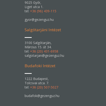
9025 Győr,
Liget utca 1.
tel:
+36 (96) 439-115
gyor@gezenguz.hu
Salgótarjáni Intézet
3100 Salgótarján,
Március 15. út 34.
tel:
+36 (20) 431-6958
salgotarjan@gezenguz.hu
Budafoki Intézet
1222 Budapest,
Tolcsvai utca. 7.
tel:
+36 (20) 507-5027
budafok@gezenguz.hu