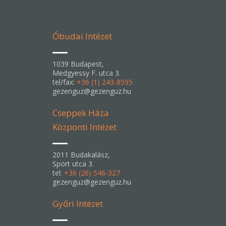
Óbudai Intézet
1039 Budapest,
Medgyessy F. utca 3.
tel/fax:
+36 (1) 243-8595
gezenguz@gezenguz.hu
Cseppek Háza
Központi Intézet
2011 Budakalász,
Sport utca 3.
tel:
+36 (26) 546-327
gezenguz@gezenguz.hu
Győri Intézet