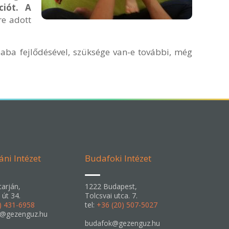
ciót. A
re adott
aba fejlődésével, szüksége van-e további, még
áni Intézet
Budafoki Intézet
arján,
1222 Budapest,
 út 34.
Tolcsvai utca. 7.
) 431-6958
tel:
+36 (20) 507-5027
n@gezenguz.hu
budafok@gezenguz.hu