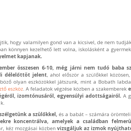
tik, hogy valamilyen gond van a kicsivel, de nem tudják,
n könnyen kezelhető lett volna, iskolásként a gyermek t
gyelmet kapjanak.
mber összesen 6-10, még járni nem tudó baba sz
i délelőttöt jelent
, ahol először a szülőkkel közösen
nböző olyan eszközökkel játszunk, mint a Bobath labd
ztő eszköz
. A feladatok végzése közben a szakemberek
e
géről, izomtónusáról, egyensúlyi adottságairól.
A g
k.
szélgetünk a szülőkkel,
és a babát – számára örömteli
sekre koncentrálva, amelyek a családban felmer
ar, kéz mozgásai közben
vizsgáljuk az izmok nyújthat