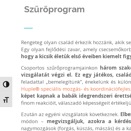
Szűrőprogram
Rengeteg olyan család érkezik hozzánk, akik sej
Egy olyan fejlődési zavar, amely csecsemőkorba
hogy a kicsik életük első éveiben kiemelt fi
Csoportos szűrőprogramjainkon
három szake
vizsgálatát végzi el. Ez egy játékos, család
feladattal „bemelegítünk”, énekelünk és külö
Nagy kontraszt váltása
Huple® speciális mozgás- és koordinációfejles
képet kapnak a babák idegrendszeri érettsé
Betűméret váltása
finom reakcióit, válaszadó képességeit értékeljü
Ezután az egyéni vizsgálatok következnek.
Elbe
módon –
megvizsgáljuk, azokra a kérdé
nagymozgások (forgás, kúszás, mászás) és a k