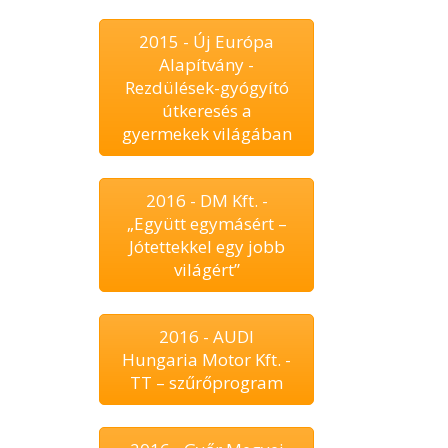
2015 - Új Európa
Alapítvány -
Rezdülések-gyógyító
útkeresés a
gyermekek világában
2016 - DM Kft. -
„Együtt egymásért –
Jótettekkel egy jobb
világért”
2016 - AUDI
Hungaria Motor Kft. -
TT – szűrőprogram