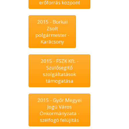
erőforrás központ
2015 - Borkai
Zsolt
polgármester -
Karácsony
2015 - FSZK Kft. -
Szülősegítő
szolgáltatások
támogatása
2015 - Győr Megyei
Jogú Város
Önkormányzata -
szélfogó felújítás