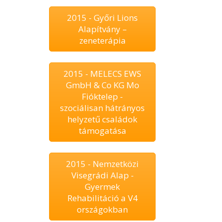
2015 - Győri Lions
Alapítvány –
zeneterápia
2015 - MELECS EWS
GmbH & Co KG Mo
Fióktelep -
szociálisan hátrányos
helyzetű családok
támogatása
2015 - Nemzetközi
Visegrádi Alap -
Gyermek
Rehabilitáció a V4
országokban