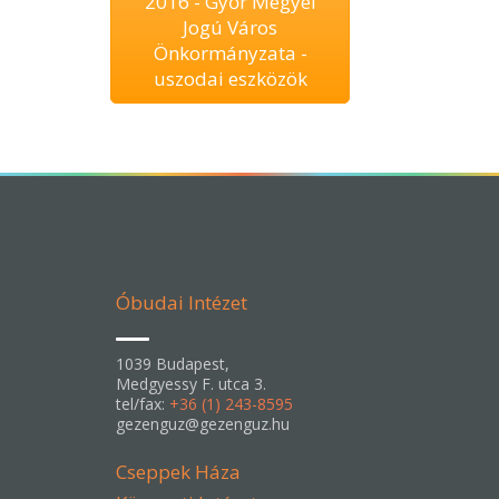
2016 - Győr Megyei
Jogú Város
Önkormányzata -
uszodai eszközök
Óbudai Intézet
1039 Budapest,
Medgyessy F. utca 3.
tel/fax:
+36 (1) 243-8595
gezenguz@gezenguz.hu
Cseppek Háza