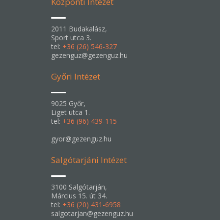
Központi Intézet
2011 Budakalász,
Sport utca 3.
tel:
+36 (26) 546-327
gezenguz@gezenguz.hu
Győri Intézet
9025 Győr,
Liget utca 1.
tel:
+36 (96) 439-115
gyor@gezenguz.hu
Salgótarjáni Intézet
3100 Salgótarján,
Március 15. út 34.
tel:
+36 (20) 431-6958
salgotarjan@gezenguz.hu